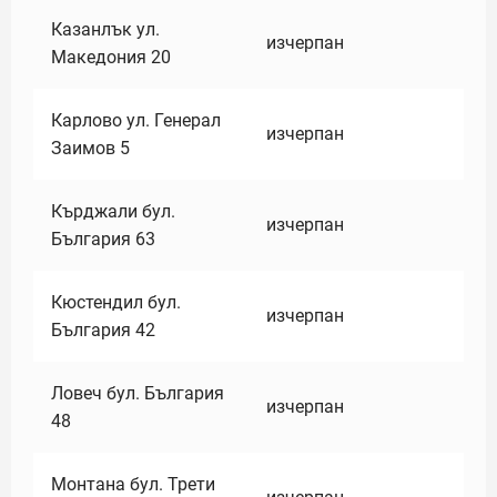
Казанлък ул.
изчерпан
Македония 20
Карлово ул. Генерал
изчерпан
Заимов 5
Кърджали бул.
изчерпан
България 63
Кюстендил бул.
изчерпан
България 42
Ловеч бул. България
изчерпан
48
Монтана бул. Трети