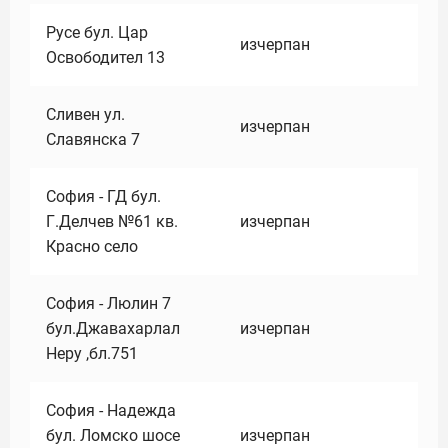
Русе бул. Цар
изчерпан
Освободител 13
Сливен ул.
изчерпан
Славянска 7
София - ГД бул.
Г.Делчев №61 кв.
изчерпан
Красно село
София - Люлин 7
бул.Джавахарлал
изчерпан
Неру ,бл.751
София - Надежда
бул. Ломско шосе
изчерпан