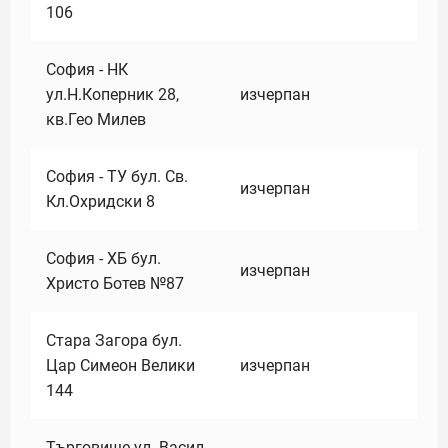
106
София - НК
ул.Н.Коперник 28,
изчерпан
кв.Гео Милев
София - ТУ бул. Св.
изчерпан
Кл.Охридски 8
София - ХБ бул.
изчерпан
Христо Ботев №87
Стара Загора бул.
Цар Симеон Велики
изчерпан
144
Търговище ул. Васил