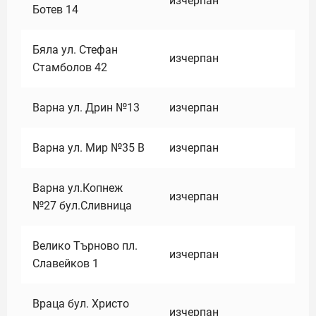
изчерпан
Ботев 14
Бяла ул. Стефан
изчерпан
Стамболов 42
Варна ул. Дрин №13
изчерпан
Варна ул. Мир №35 В
изчерпан
Варна ул.Копнеж
изчерпан
№27 бул.Сливница
Велико Търново пл.
изчерпан
Славейков 1
Враца бул. Христо
изчерпан