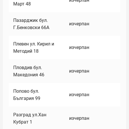
изчерпан
Март 48
Пазарджик бул.
изчерпан
Г.Бенковски 66А
Плевен ул. Кирил и
изчерпан
Методий 18
Пловдив бул.
изчерпан
Македония 46
Попово бул.
изчерпан
България 99
Разград ул.Хан
изчерпан
Кубрат 1