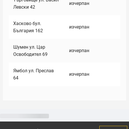
изчерпан
Левски 42
Хасково бул.
изчерпан
България 162
Шумен ул. Цар
изчерпан
Освободител 69
Ямбол ул. Преслав
изчерпан
64