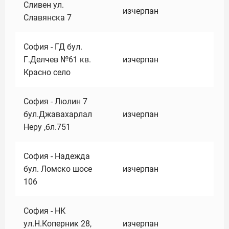
Сливен ул.
изчерпан
Славянска 7
София - ГД бул.
Г.Делчев №61 кв.
изчерпан
Красно село
София - Люлин 7
бул.Джавахарлал
изчерпан
Неру ,бл.751
София - Надежда
бул. Ломско шосе
изчерпан
106
София - НК
ул.Н.Коперник 28,
изчерпан