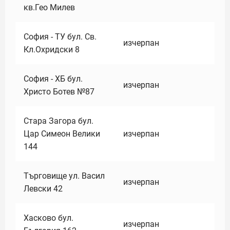
кв.Гео Милев
София - ТУ бул. Св.
изчерпан
Кл.Охридски 8
София - ХБ бул.
изчерпан
Христо Ботев №87
Стара Загора бул.
Цар Симеон Велики
изчерпан
144
Търговище ул. Васил
изчерпан
Левски 42
Хасково бул.
изчерпан