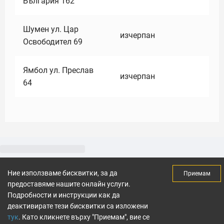
България 162
Шумен ул. Цар
изчерпан
Освободител 69
Ямбол ул. Преслав
изчерпан
64
Ние използваме бисквитки, за да
Приемам
предоставяме нашите онлайн услуги.
Подробности и инструкции как да
деактивирате тези бисквитки са изложени
тук
. Като кликнете върху "Приемам", вие се