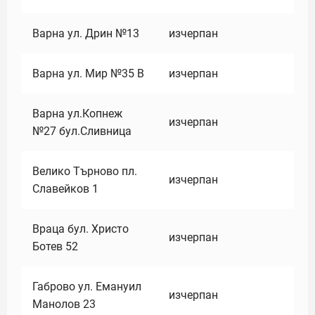
Варна ул. Дрин №13
изчерпан
Варна ул. Мир №35 В
изчерпан
Варна ул.Копнеж
изчерпан
№27 бул.Сливница
Велико Търново пл.
изчерпан
Славейков 1
Враца бул. Христо
изчерпан
Ботев 52
Габрово ул. Емануил
изчерпан
Манолов 23