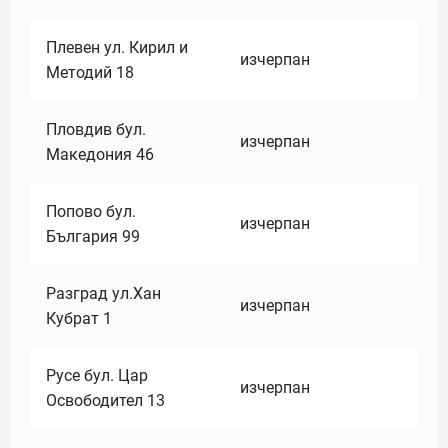
Плевен ул. Кирил и
изчерпан
Методий 18
Пловдив бул.
изчерпан
Македония 46
Попово бул.
изчерпан
България 99
Разград ул.Хан
изчерпан
Кубрат 1
Русе бул. Цар
изчерпан
Освободител 13