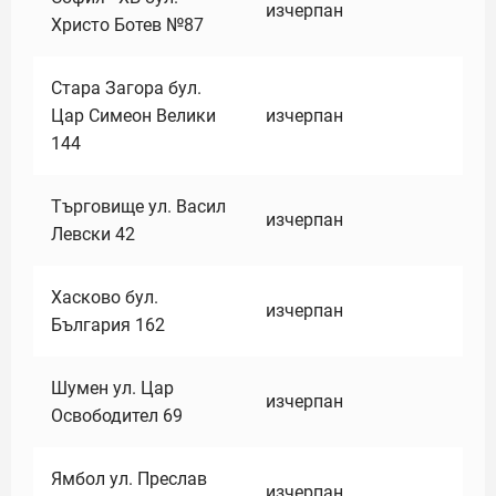
изчерпан
Христо Ботев №87
Стара Загора бул.
Цар Симеон Велики
изчерпан
144
Търговище ул. Васил
изчерпан
Левски 42
Хасково бул.
изчерпан
България 162
Шумен ул. Цар
изчерпан
Освободител 69
Ямбол ул. Преслав
изчерпан