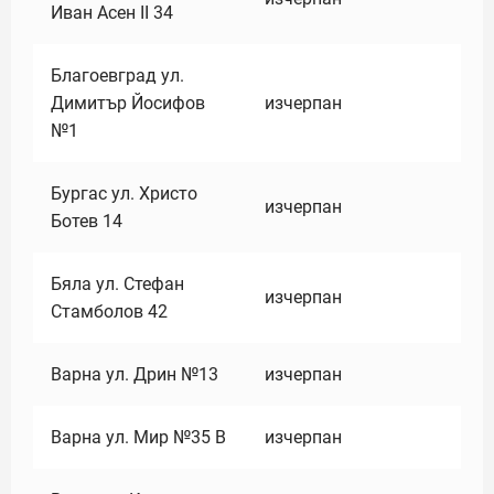
Иван Асен II 34
Благоевград ул.
Димитър Йосифов
изчерпан
№1
Бургас ул. Христо
изчерпан
Ботев 14
Бяла ул. Стефан
изчерпан
Стамболов 42
Варна ул. Дрин №13
изчерпан
Варна ул. Мир №35 В
изчерпан