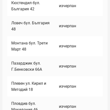
Кюстендил бул.
изчерпан
България 42
Ловеч бул. България
изчерпан
48
Монтана бул. Трети
изчерпан
Март 48
Пазарджик бул.
изчерпан
Г.Бенковски 66А
Плевен ул. Кирил и
изчерпан
Методий 18
Пловдив бул.
изчерпан
Македония 46