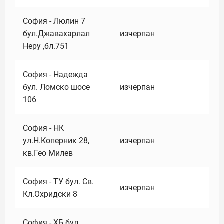
София - Люлин 7
бул.Джавахарлал
изчерпан
Неру ,бл.751
София - Надежда
бул. Ломско шосе
изчерпан
106
София - НК
ул.Н.Коперник 28,
изчерпан
кв.Гео Милев
София - ТУ бул. Св.
изчерпан
Кл.Охридски 8
София - ХБ бул.