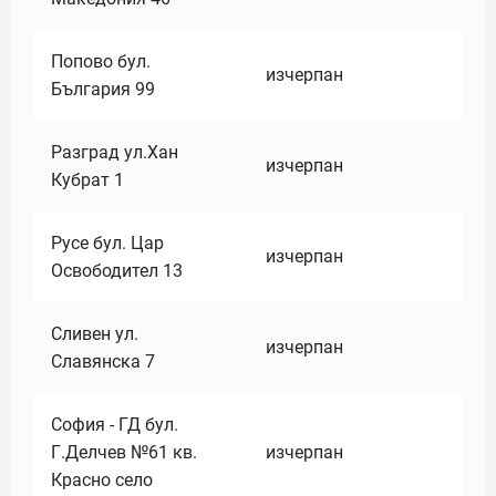
Попово бул.
изчерпан
България 99
Разград ул.Хан
изчерпан
Кубрат 1
Русе бул. Цар
изчерпан
Освободител 13
Сливен ул.
изчерпан
Славянска 7
София - ГД бул.
Г.Делчев №61 кв.
изчерпан
Красно село