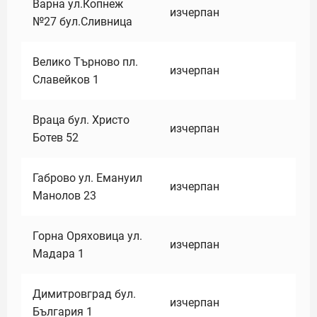
Варна ул.Копнеж
изчерпан
№27 бул.Сливница
Велико Търново пл.
изчерпан
Славейков 1
Враца бул. Христо
изчерпан
Ботев 52
Габрово ул. Емануил
изчерпан
Манолов 23
Горна Оряховица ул.
изчерпан
Мадара 1
Димитровград бул.
изчерпан
България 1