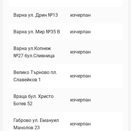
Варна ул. Дрин №13
изчерпан
Варна ул. Мир №35 В
изчерпан
Варна ул.Копнеж
изчерпан
№27 бул.Сливница
Велико Търново пл.
изчерпан
Славейков 1
Враца бул. Христо
изчерпан
Ботев 52
Габрово ул. Емануил
изчерпан
Манолов 23