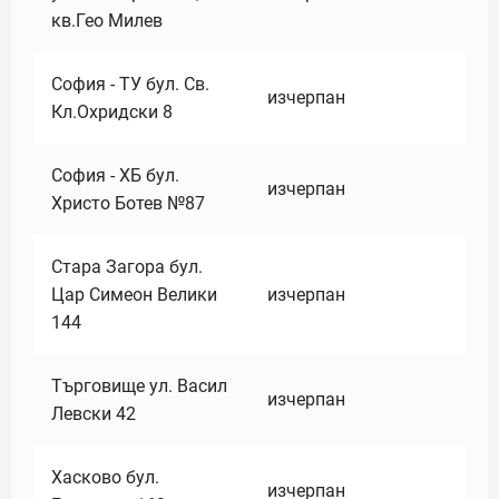
кв.Гео Милев
София - ТУ бул. Св.
изчерпан
Кл.Охридски 8
София - ХБ бул.
изчерпан
Христо Ботев №87
Стара Загора бул.
Цар Симеон Велики
изчерпан
144
Търговище ул. Васил
изчерпан
Левски 42
Хасково бул.
изчерпан