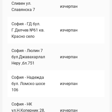
Сливен ул.
изчерпан
Славянска 7
София - ГД бул.
Г.Делчев №61 кв.
изчерпан
Красно село
София - Люлин 7
бул.Джавахарлал
изчерпан
Неру ,бл.751
София - Надежда
бул. Ломско шосе
изчерпан
106
София - НК
ул.Н.Коперник 28,
изчерпан