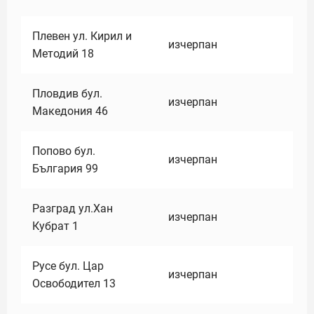
Плевен ул. Кирил и
изчерпан
Методий 18
Пловдив бул.
изчерпан
Македония 46
Попово бул.
изчерпан
България 99
Разград ул.Хан
изчерпан
Кубрат 1
Русе бул. Цар
изчерпан
Освободител 13