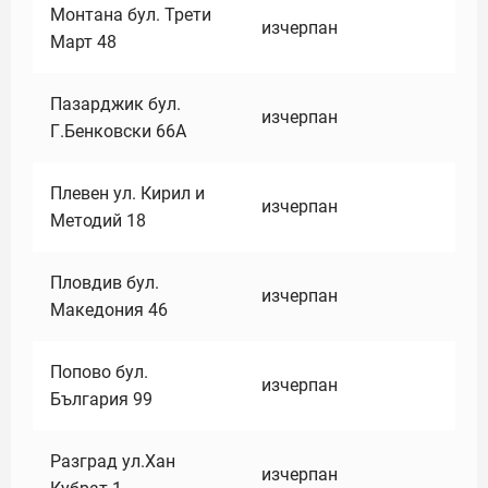
Монтана бул. Трети
изчерпан
Март 48
Пазарджик бул.
изчерпан
Г.Бенковски 66А
Плевен ул. Кирил и
изчерпан
Методий 18
Пловдив бул.
изчерпан
Македония 46
Попово бул.
изчерпан
България 99
Разград ул.Хан
изчерпан