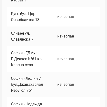
Кубрат 1
Русе бул. Цар
изчерпан
Освободител 13
Сливен ул.
изчерпан
Славянска 7
София - ГД бул.
Г.Делчев №61 кв.
изчерпан
Красно село
София - Люлин 7
бул.Джавахарлал
изчерпан
Неру ,бл.751
София - Надежда