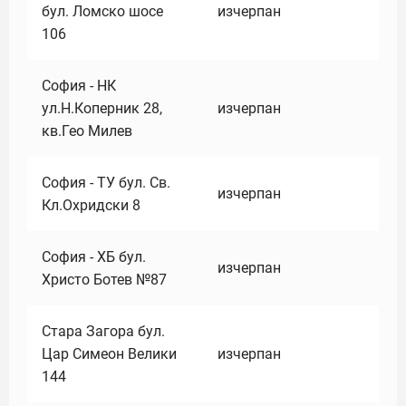
бул. Ломско шосе
изчерпан
106
София - НК
ул.Н.Коперник 28,
изчерпан
кв.Гео Милев
София - ТУ бул. Св.
изчерпан
Кл.Охридски 8
София - ХБ бул.
изчерпан
Христо Ботев №87
Стара Загора бул.
Цар Симеон Велики
изчерпан
144