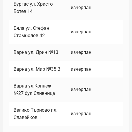
Бургас ул. Христо
изчерпан
Ботев 14
Бяла ул. Стефан
изчерпан
Стамболов 42
Варна ул. Дрин №13
изчерпан
Варна ул. Мир №35 В
изчерпан
Варна ул.Копнеж
изчерпан
№27 бул.Сливница
Велико Търново пл.
изчерпан
Славейков 1