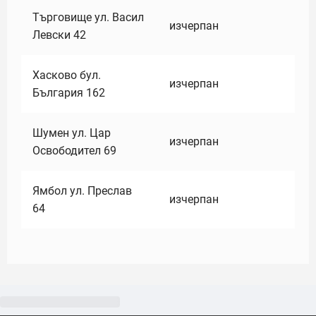
Търговище ул. Васил
изчерпан
Левски 42
Хасково бул.
изчерпан
България 162
Шумен ул. Цар
изчерпан
Освободител 69
Ямбол ул. Преслав
изчерпан
64