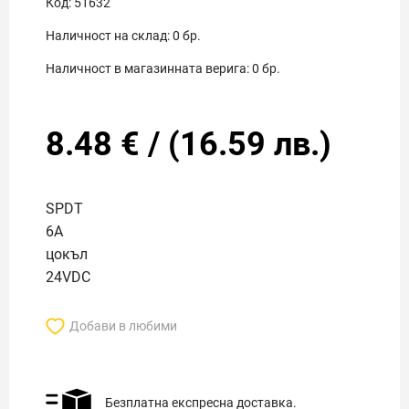
Код:
51632
Наличност на склад:
0
бр.
Наличност в магазинната верига:
0
бр.
8.48
€
/
(
16.59
лв.)
SPDT
6A
цокъл
24VDC
Добави в любими
Безплатна експресна доставка.