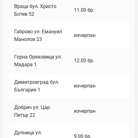
Враца бул. Христо
11.00
бр.
Ботев 52
Габрово ул. Емануил
изчерпан
Манолов 23
Горна Оряховица ул.
12.00
бр.
Мадара 1
Димитровград бул.
изчерпан
България 1
Добрич ул. Цар
изчерпан
Петър 22
Дупница ул.
9.00
бр.