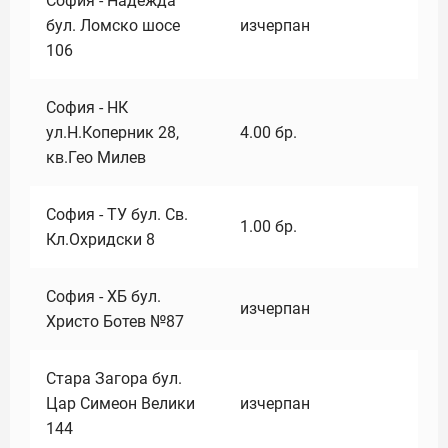
София - Надежда
бул. Ломско шосе
изчерпан
106
София - НК
ул.Н.Коперник 28,
4.00
бр.
кв.Гео Милев
София - ТУ бул. Св.
1.00
бр.
Кл.Охридски 8
София - ХБ бул.
изчерпан
Христо Ботев №87
Стара Загора бул.
Цар Симеон Велики
изчерпан
144