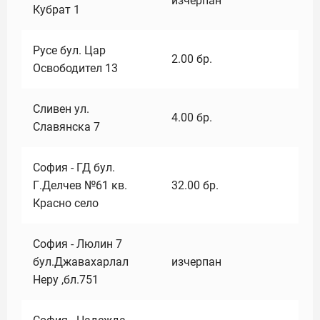
изчерпан
Кубрат 1
Русе бул. Цар
2.00
бр.
Освободител 13
Сливен ул.
4.00
бр.
Славянска 7
София - ГД бул.
Г.Делчев №61 кв.
32.00
бр.
Красно село
София - Люлин 7
бул.Джавахарлал
изчерпан
Неру ,бл.751