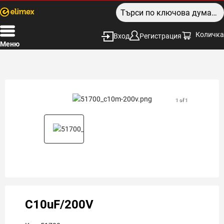
Количка
Вход
Регистрация
Меню
1 of 1
C10uF/200V