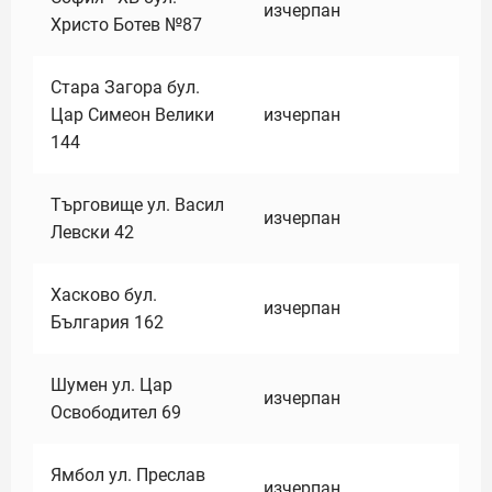
изчерпан
Христо Ботев №87
Стара Загора бул.
Цар Симеон Велики
изчерпан
144
Търговище ул. Васил
изчерпан
Левски 42
Хасково бул.
изчерпан
България 162
Шумен ул. Цар
изчерпан
Освободител 69
Ямбол ул. Преслав
изчерпан