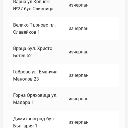
Варна ул.Копнеж
изчерпан
№27 бул.Сливница
Велико Търново пл.
изчерпан
Славейков 1
Враца бул. Христо
изчерпан
Ботев 52
Габрово ул. Емануил
изчерпан
Манолов 23
Горна Оряховица ул.
изчерпан
Мадара 1
Димитровград бул.
изчерпан
България 1