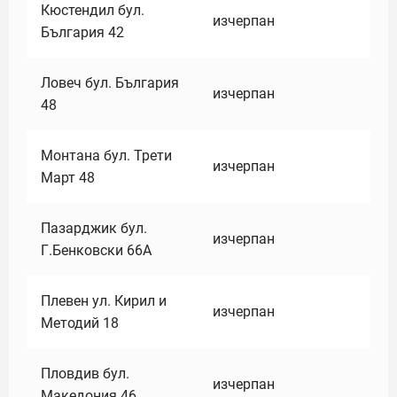
Кюстендил бул.
изчерпан
България 42
Ловеч бул. България
изчерпан
48
Монтана бул. Трети
изчерпан
Март 48
Пазарджик бул.
изчерпан
Г.Бенковски 66А
Плевен ул. Кирил и
изчерпан
Методий 18
Пловдив бул.
изчерпан
Македония 46