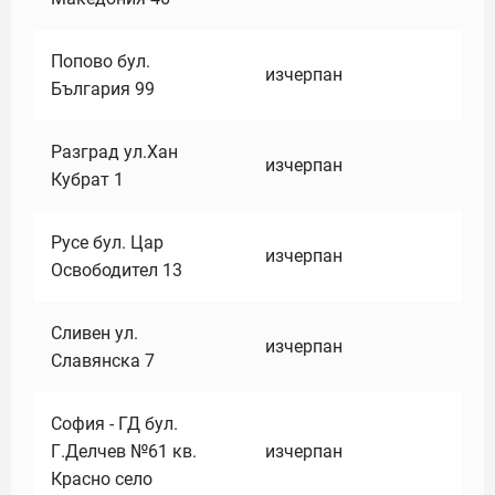
Попово бул.
изчерпан
България 99
Разград ул.Хан
изчерпан
Кубрат 1
Русе бул. Цар
изчерпан
Освободител 13
Сливен ул.
изчерпан
Славянска 7
София - ГД бул.
Г.Делчев №61 кв.
изчерпан
Красно село