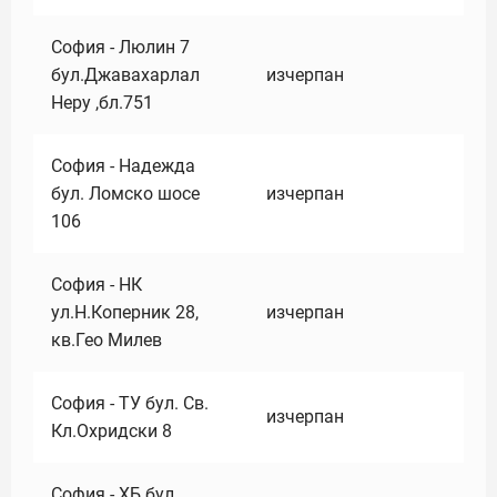
София - Люлин 7
бул.Джавахарлал
изчерпан
Неру ,бл.751
София - Надежда
бул. Ломско шосе
изчерпан
106
София - НК
ул.Н.Коперник 28,
изчерпан
кв.Гео Милев
София - ТУ бул. Св.
изчерпан
Кл.Охридски 8
София - ХБ бул.