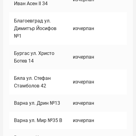
Иван Асен II 34
Благоевград ул.
Димитър Йосифов
изчерпан
№1
Бургас ул. Христо
изчерпан
Ботев 14
Бяла ул. Стефан
изчерпан
Стамболов 42
Варна ул. Дрин №13
изчерпан
Варна ул. Мир №35 В
изчерпан