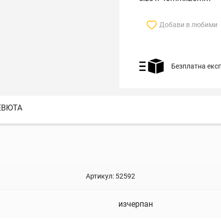
Добави в любими
Безплатна екс
ЕВЮТА
Артикул:
52592
изчерпан