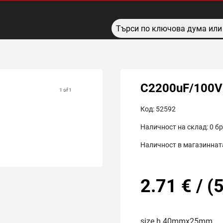
C2200uF/100V
1 of 1
Код:
52592
Наличност на склад:
0
бр
Наличност в магазинната
2.71
€
/
(
5
size h 40mmx25mm