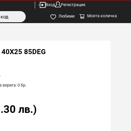
Вход
Регистрация
Моята количка
Любими
 40X25 85DEG
.
 верига:
0
бр.
.30
лв.)