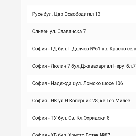
Русе бул. Цар Освободител 13
Сливен ул. Славянска 7
София - ГД бул. Г.Делчев №61 кв. Красно сел
София - Люлин 7 бул.Джавахарлал Неру ,бл.
София - Надежда бул. Ломско шосе 106
София - НК ул.Н.Коперник 28, кв.Гео Милев
София - ТУ бул. Св. Кл.Охридски 8
София - ХБ бул. Христо Ботев №87