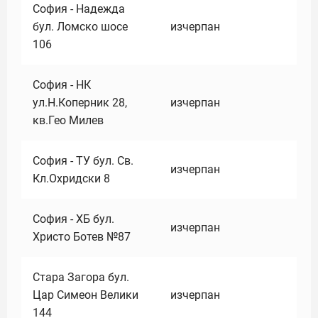
София - Надежда
бул. Ломско шосе
изчерпан
106
София - НК
ул.Н.Коперник 28,
изчерпан
кв.Гео Милев
София - ТУ бул. Св.
изчерпан
Кл.Охридски 8
София - ХБ бул.
изчерпан
Христо Ботев №87
Стара Загора бул.
Цар Симеон Велики
изчерпан
144