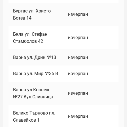
Бургас ул. Христо
изчерпан
Ботев 14
Бяла ул. Стефан
изчерпан
Стамболов 42
Варна ул. Дрин №13
изчерпан
Варна ул. Мир №35 В
изчерпан
Варна ул.Копнеж
изчерпан
№27 бул.Сливница
Велико Търново пл.
изчерпан
Славейков 1