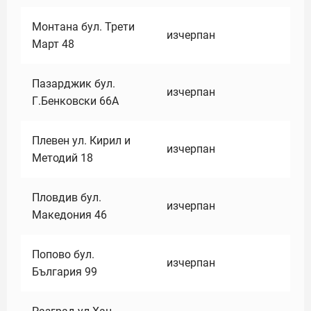
Монтана бул. Трети
изчерпан
Март 48
Пазарджик бул.
изчерпан
Г.Бенковски 66А
Плевен ул. Кирил и
изчерпан
Методий 18
Пловдив бул.
изчерпан
Македония 46
Попово бул.
изчерпан
България 99