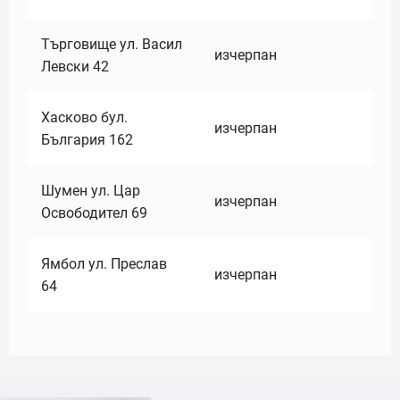
Търговище ул. Васил
изчерпан
Левски 42
Хасково бул.
изчерпан
България 162
Шумен ул. Цар
изчерпан
Освободител 69
Ямбол ул. Преслав
изчерпан
64