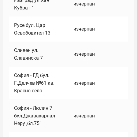
Разград ул.Хан
изчерпан
Кубрат 1
Русе бул. Цар
изчерпан
Освободител 13
Сливен ул.
изчерпан
Славянска 7
София - ГД бул.
Г.Делчев №61 кв.
изчерпан
Красно село
София - Люлин 7
бул.Джавахарлал
изчерпан
Неру ,бл.751