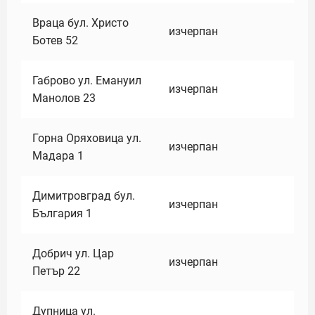
Враца бул. Христо
изчерпан
Ботев 52
Габрово ул. Емануил
изчерпан
Манолов 23
Горна Оряховица ул.
изчерпан
Мадара 1
Димитровград бул.
изчерпан
България 1
Добрич ул. Цар
изчерпан
Петър 22
Дупница ул.