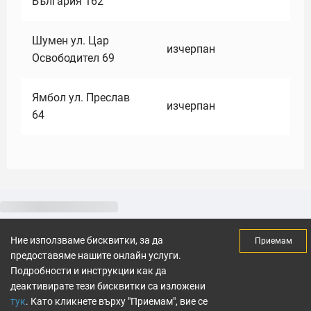
България 162
Шумен ул. Цар
изчерпан
Освободител 69
Ямбол ул. Преслав
изчерпан
64
Ние използваме бисквитки, за да
Приемам
предоставяме нашите онлайн услуги.
Подробности и инструкции как да
деактивирате тези бисквитки са изложени
тук
. Като кликнете върху "Приемам", вие се