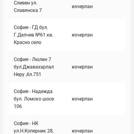
Сливен ул.
изчерпан
Славянска 7
София - ГД бул.
Г.Делчев №61 кв.
изчерпан
Красно село
София - Люлин 7
бул.Джавахарлал
изчерпан
Неру ,бл.751
София - Надежда
бул. Ломско шосе
изчерпан
106
София - НК
ул.Н.Коперник 28,
изчерпан