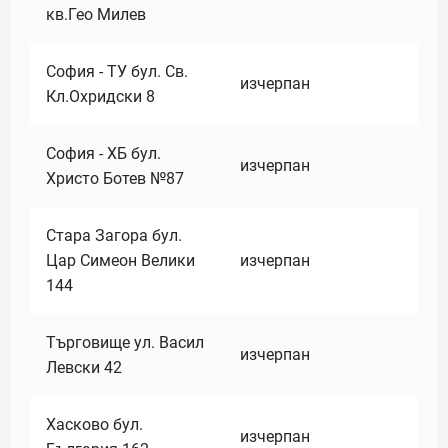
кв.Гео Милев
София - ТУ бул. Св.
изчерпан
Кл.Охридски 8
София - ХБ бул.
изчерпан
Христо Ботев №87
Стара Загора бул.
Цар Симеон Велики
изчерпан
144
Търговище ул. Васил
изчерпан
Левски 42
Хасково бул.
изчерпан