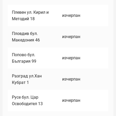
Плевен ул. Кирил и
изчерпан
Методий 18
Пловдив бул.
изчерпан
Македония 46
Попово бул.
изчерпан
България 99
Разград ул.Хан
изчерпан
Кубрат 1
Русе бул. Цар
изчерпан
Освободител 13