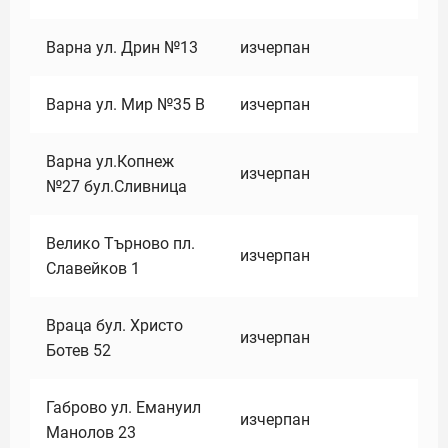
Варна ул. Дрин №13
изчерпан
Варна ул. Мир №35 В
изчерпан
Варна ул.Копнеж
изчерпан
№27 бул.Сливница
Велико Търново пл.
изчерпан
Славейков 1
Враца бул. Христо
изчерпан
Ботев 52
Габрово ул. Емануил
изчерпан
Манолов 23