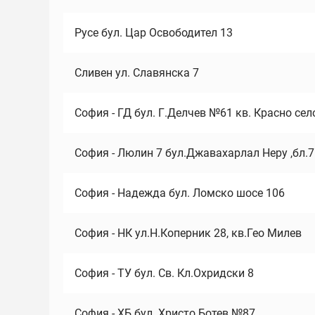
Русе бул. Цар Освободител 13
Сливен ул. Славянска 7
София - ГД бул. Г.Делчев №61 кв. Красно сел
София - Люлин 7 бул.Джавахарлал Неру ,бл.
София - Надежда бул. Ломско шосе 106
София - НК ул.Н.Коперник 28, кв.Гео Милев
София - ТУ бул. Св. Кл.Охридски 8
София - ХБ бул. Христо Ботев №87