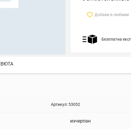
Добави в любими
Безплатна екс
ЕВЮТА
Артикул:
53052
изчерпан