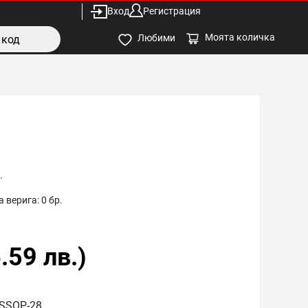
Вход
Регистрация
Моята количка
Любими
.
 верига:
0
бр.
.59
лв.)
 SSOP-28