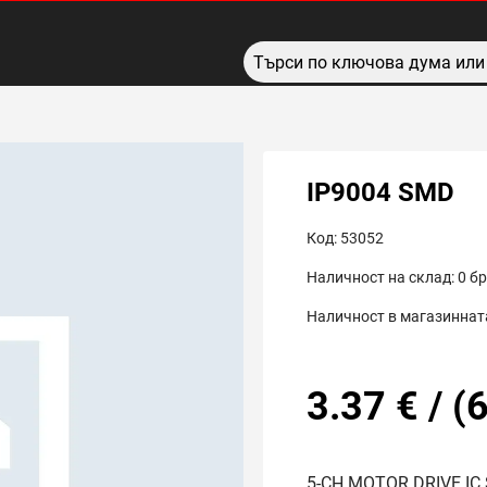
IP9004 SMD
Код:
53052
Наличност на склад:
0
бр
Наличност в магазинната
3.37
€
/
(
6
5-CH MOTOR DRIVE IC