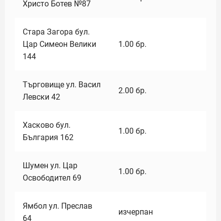
Христо Ботев №87
Стара Загора бул.
Цар Симеон Велики
1.00
бр.
144
Търговище ул. Васил
2.00
бр.
Левски 42
Хасково бул.
1.00
бр.
България 162
Шумен ул. Цар
1.00
бр.
Освободител 69
Ямбол ул. Преслав
изчерпан
64