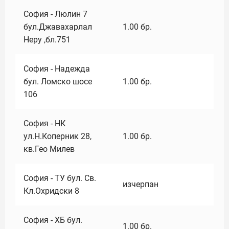
София - Люлин 7
бул.Джавахарлал
1.00
бр.
Неру ,бл.751
София - Надежда
бул. Ломско шосе
1.00
бр.
106
София - НК
ул.Н.Коперник 28,
1.00
бр.
кв.Гео Милев
София - ТУ бул. Св.
изчерпан
Кл.Охридски 8
София - ХБ бул.
1.00
бр.