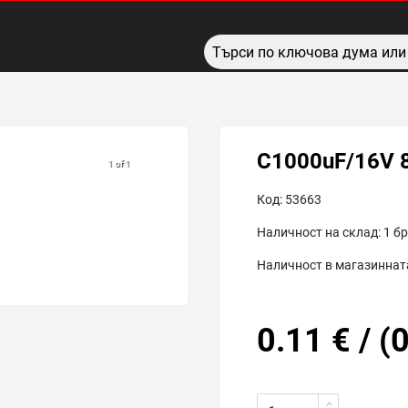
C1000uF/16V 
1 of 1
Код:
53663
Наличност на склад:
1
бр
Наличност в магазинната
0.11
€
/
(
0