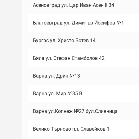
Асеновград ул. Цар Иван Асен II 34
Благоевград ул. Димитър Йосифов №1
Бургас ул. Христо Ботев 14
Бяла ул. Стефан Стамболов 42
Варна ул. Дрин №13
Варна ул. Мир №35 В
Варна ул.Копнеж №27 бул.Сливница
Велико Търново пл. Славейков 1