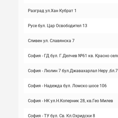
Разград ул.Хан Кубрат 1
Русе бул. Цар Освободител 13
Сливен ул. Славянска 7
София - ГД бул. Г.Делчев №61 кв. Красно сел
София - Люлин 7 бул.Джавахарлал Неру ,бл.
София - Надежда бул. Ломско шосе 106
София - НК ул.Н.Коперник 28, кв.Гео Милев
София - ТУ бул. Св. Кл.Охридски 8