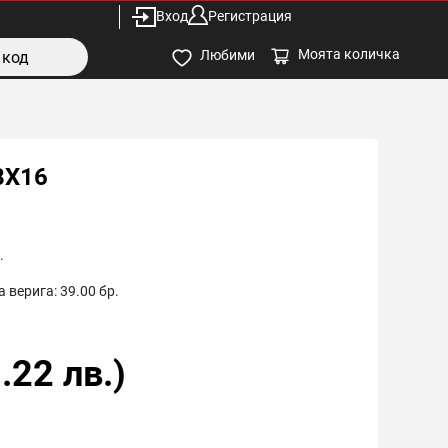
Вход
Регистрация
Моята количка
Любими
8X16
.
 верига:
39.00
бр.
.22
лв.)