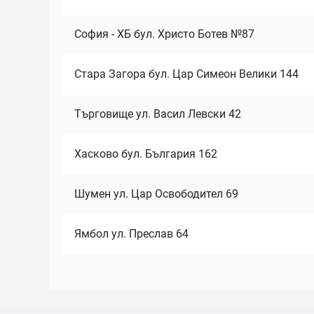
София - ХБ бул. Христо Ботев №87
Стара Загора бул. Цар Симеон Велики 144
Търговище ул. Васил Левски 42
Хасково бул. България 162
Шумен ул. Цар Освободител 69
Ямбол ул. Преслав 64