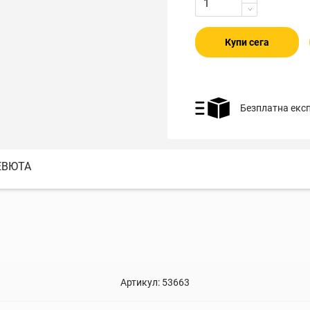
Купи сега
Безплатна екс
ЕВЮТА
Артикул:
53663