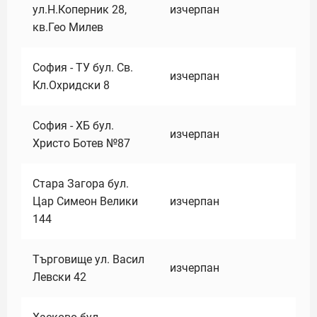
ул.Н.Коперник 28,
изчерпан
кв.Гео Милев
София - ТУ бул. Св.
изчерпан
Кл.Охридски 8
София - ХБ бул.
изчерпан
Христо Ботев №87
Стара Загора бул.
Цар Симеон Велики
изчерпан
144
Търговище ул. Васил
изчерпан
Левски 42