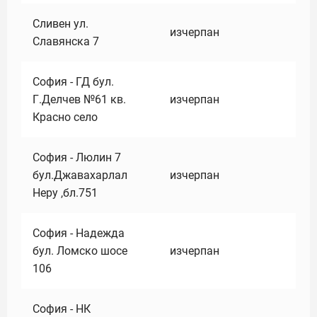
Сливен ул.
изчерпан
Славянска 7
София - ГД бул.
Г.Делчев №61 кв.
изчерпан
Красно село
София - Люлин 7
бул.Джавахарлал
изчерпан
Неру ,бл.751
София - Надежда
бул. Ломско шосе
изчерпан
106
София - НК