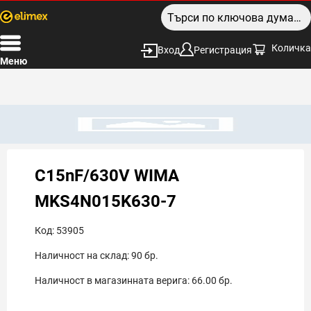
Количка
Вход
Регистрация
Меню
C15nF/630V WIMA
MKS4N015K630-7
Код:
53905
Наличност на склад:
90
бр.
Наличност в магазинната верига:
66.00
бр.