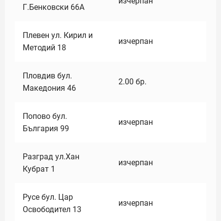
изчерпан
Г.Бенковски 66А
Плевен ул. Кирил и
изчерпан
Методий 18
Пловдив бул.
2.00
бр.
Македония 46
Попово бул.
изчерпан
България 99
Разград ул.Хан
изчерпан
Кубрат 1
Русе бул. Цар
изчерпан
Освободител 13