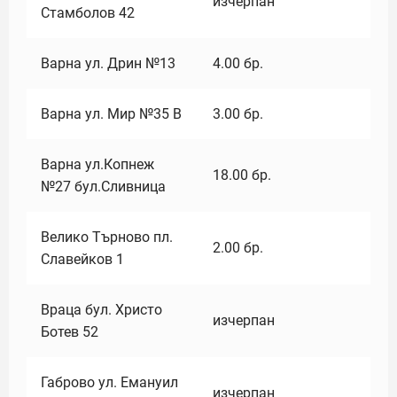
изчерпан
Стамболов 42
Варна ул. Дрин №13
4.00
бр.
Варна ул. Мир №35 В
3.00
бр.
Варна ул.Копнеж
18.00
бр.
№27 бул.Сливница
Велико Търново пл.
2.00
бр.
Славейков 1
Враца бул. Христо
изчерпан
Ботев 52
Габрово ул. Емануил
изчерпан