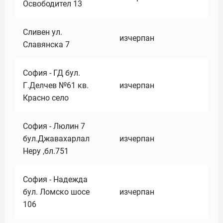
Освободител 13
Сливен ул.
изчерпан
Славянска 7
София - ГД бул.
Г.Делчев №61 кв.
изчерпан
Красно село
София - Люлин 7
бул.Джавахарлал
изчерпан
Неру ,бл.751
София - Надежда
бул. Ломско шосе
изчерпан
106