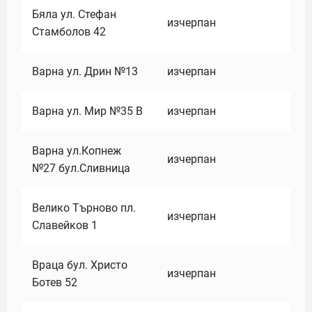
Бяла ул. Стефан
изчерпан
Стамболов 42
Варна ул. Дрин №13
изчерпан
Варна ул. Мир №35 В
изчерпан
Варна ул.Копнеж
изчерпан
№27 бул.Сливница
Велико Търново пл.
изчерпан
Славейков 1
Враца бул. Христо
изчерпан
Ботев 52