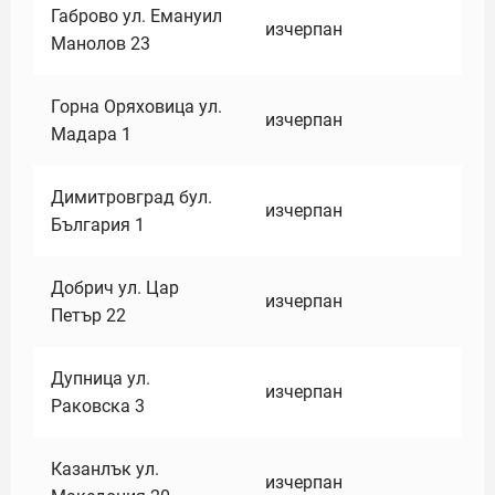
Габрово ул. Емануил
изчерпан
Манолов 23
Горна Оряховица ул.
изчерпан
Мадара 1
Димитровград бул.
изчерпан
България 1
Добрич ул. Цар
изчерпан
Петър 22
Дупница ул.
изчерпан
Раковска 3
Казанлък ул.
изчерпан