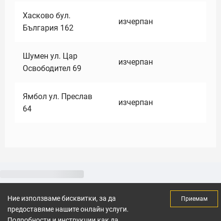
Хасково бул.
изчерпан
България 162
Шумен ул. Цар
изчерпан
Освободител 69
Ямбол ул. Преслав
изчерпан
64
Ние използваме бисквитки, за да
Приемам
предоставяме нашите онлайн услуги.
Подробности и инструкции как да