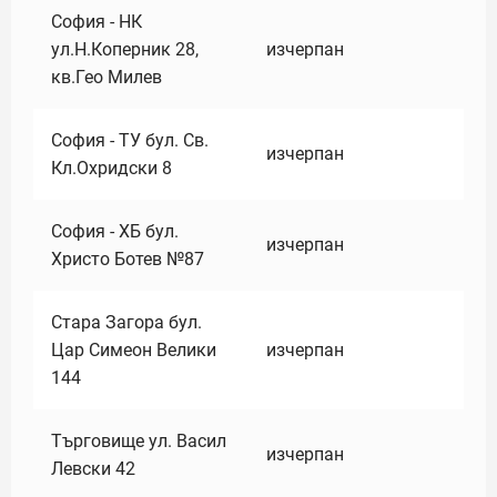
София - НК
ул.Н.Коперник 28,
изчерпан
кв.Гео Милев
София - ТУ бул. Св.
изчерпан
Кл.Охридски 8
София - ХБ бул.
изчерпан
Христо Ботев №87
Стара Загора бул.
Цар Симеон Велики
изчерпан
144
Търговище ул. Васил
изчерпан
Левски 42