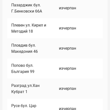
Пазарджик бул.
изчерпан
Г.Бенковски 66А
Плевен ул. Кирил и
изчерпан
Методий 18
Пловдив бул.
изчерпан
Македония 46
Попово бул.
изчерпан
България 99
Разград ул.Хан
изчерпан
Кубрат 1
Русе бул. Цар
изчерпан