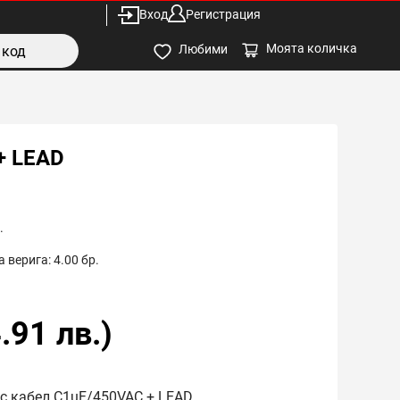
Вход
Регистрация
Моята количка
Любими
+ LEAD
.
 верига:
4.00
бр.
.91
лв.)
 с кабел C1uF/450VAC + LEAD