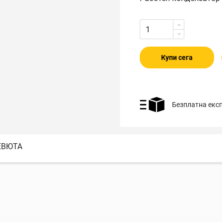
Купи сега
Безплатна екс
ЕВЮТА