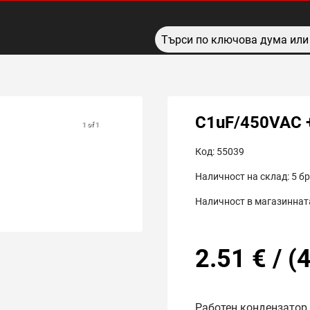
C1uF/450VAC 
1 of 1
Код:
55039
Наличност на склад:
5
бр
Наличност в магазинната
2.51
€
/
(
4
Работен кондензатор