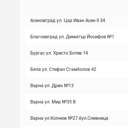
Асеновград ул. Цар Иван Асен II 34
Благоевград ул. Димитър Йосифов №1
Бургас ул. Христо Ботев 14
Бяла ул. Стефан Стамболов 42
Варна ул. Дрин №13
Варна ул. Мир №35 В
Варна ул.Копнеж №27 бул.Сливница