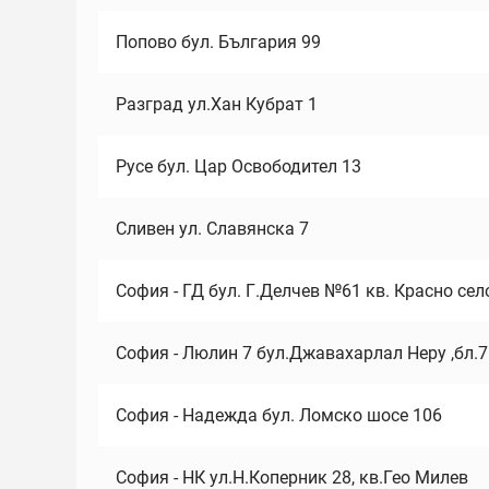
Попово бул. България 99
Разград ул.Хан Кубрат 1
Русе бул. Цар Освободител 13
Сливен ул. Славянска 7
София - ГД бул. Г.Делчев №61 кв. Красно сел
София - Люлин 7 бул.Джавахарлал Неру ,бл.
София - Надежда бул. Ломско шосе 106
София - НК ул.Н.Коперник 28, кв.Гео Милев