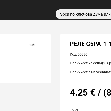
РЕЛЕ G5PA-1-
1 of 1
Код:
55380
Наличност на склад:
0
бр
Наличност в магазинната
4.25
€
/
(
8
12VDC