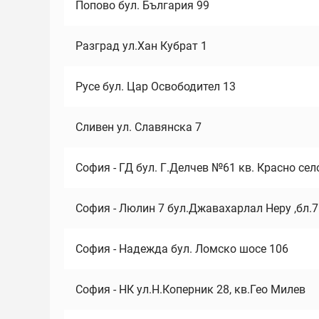
Попово бул. България 99
Разград ул.Хан Кубрат 1
Русе бул. Цар Освободител 13
Сливен ул. Славянска 7
София - ГД бул. Г.Делчев №61 кв. Красно сел
София - Люлин 7 бул.Джавахарлал Неру ,бл.
София - Надежда бул. Ломско шосе 106
София - НК ул.Н.Коперник 28, кв.Гео Милев