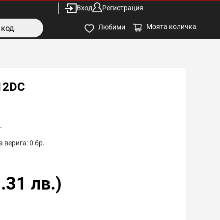
Вход
Регистрация
Моята количка
Любими
12DC
.
 верига:
0
бр.
.31
лв.)