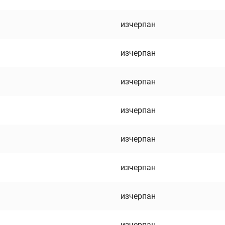
изчерпан
изчерпан
изчерпан
изчерпан
изчерпан
изчерпан
изчерпан
изчерпан