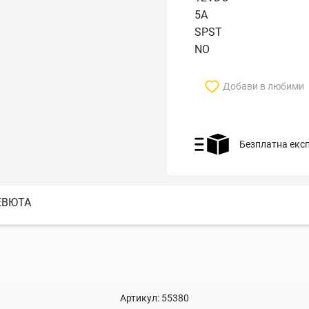
5A
SPST
NO
Добави в любими
Безплатна екс
ЕВЮТА
Артикул:
55380