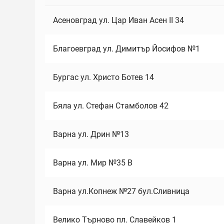
Асеновград ул. Цар Иван Асен II 34
Благоевград ул. Димитър Йосифов №1
Бургас ул. Христо Ботев 14
Бяла ул. Стефан Стамболов 42
Варна ул. Дрин №13
Варна ул. Мир №35 В
Варна ул.Копнеж №27 бул.Сливница
Велико Търново пл. Славейков 1