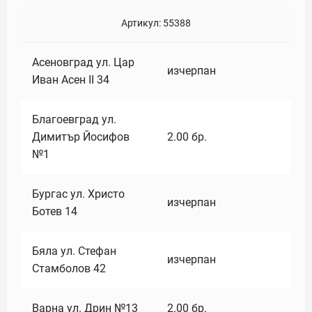
Артикул:
55388
Асеновград ул. Цар
изчерпан
Иван Асен II 34
Благоевград ул.
Димитър Йосифов
2.00
бр.
№1
Бургас ул. Христо
изчерпан
Ботев 14
Бяла ул. Стефан
изчерпан
Стамболов 42
Варна ул. Дрин №13
2.00
бр.