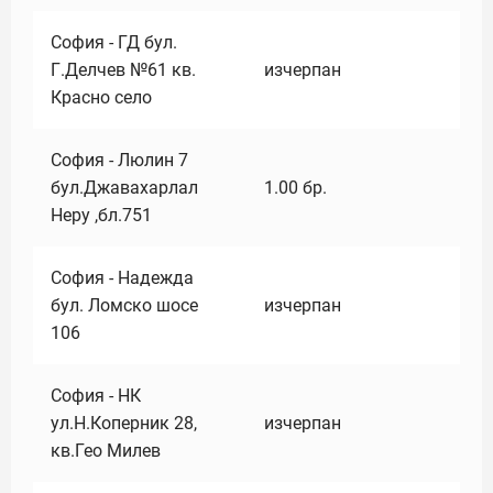
София - ГД бул.
Г.Делчев №61 кв.
изчерпан
Красно село
София - Люлин 7
бул.Джавахарлал
1.00
бр.
Неру ,бл.751
София - Надежда
бул. Ломско шосе
изчерпан
106
София - НК
ул.Н.Коперник 28,
изчерпан
кв.Гео Милев