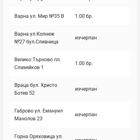
Варна ул. Мир №35 В
1.00
бр.
Варна ул.Копнеж
изчерпан
№27 бул.Сливница
Велико Търново пл.
1.00
бр.
Славейков 1
Враца бул. Христо
изчерпан
Ботев 52
Габрово ул. Емануил
изчерпан
Манолов 23
Горна Оряховица ул.