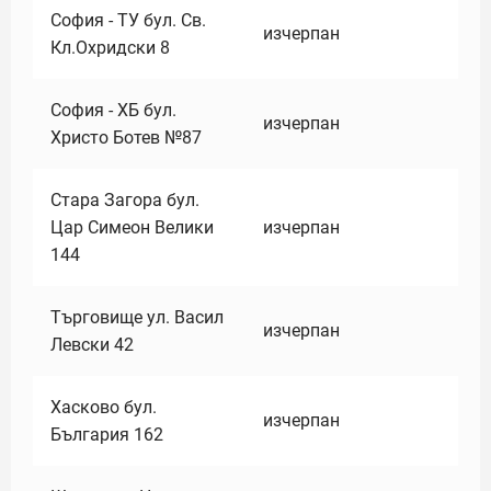
София - ТУ бул. Св.
изчерпан
Кл.Охридски 8
София - ХБ бул.
изчерпан
Христо Ботев №87
Стара Загора бул.
Цар Симеон Велики
изчерпан
144
Търговище ул. Васил
изчерпан
Левски 42
Хасково бул.
изчерпан
България 162