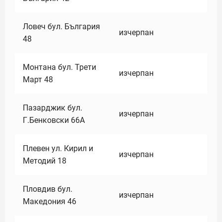
Ловеч бул. България
изчерпан
48
Монтана бул. Трети
изчерпан
Март 48
Пазарджик бул.
изчерпан
Г.Бенковски 66А
Плевен ул. Кирил и
изчерпан
Методий 18
Пловдив бул.
изчерпан
Македония 46