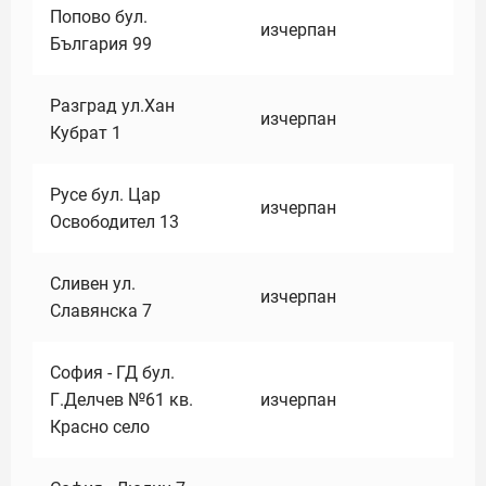
Попово бул.
изчерпан
България 99
Разград ул.Хан
изчерпан
Кубрат 1
Русе бул. Цар
изчерпан
Освободител 13
Сливен ул.
изчерпан
Славянска 7
София - ГД бул.
Г.Делчев №61 кв.
изчерпан
Красно село