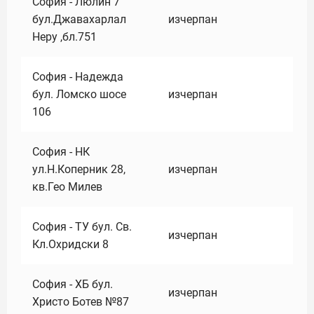
София - Люлин 7
бул.Джавахарлал
изчерпан
Неру ,бл.751
София - Надежда
бул. Ломско шосе
изчерпан
106
София - НК
ул.Н.Коперник 28,
изчерпан
кв.Гео Милев
София - ТУ бул. Св.
изчерпан
Кл.Охридски 8
София - ХБ бул.
изчерпан
Христо Ботев №87