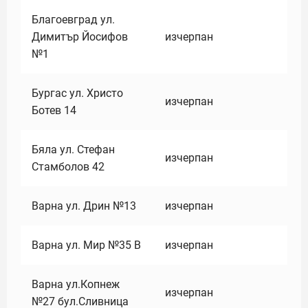
Благоевград ул.
Димитър Йосифов
изчерпан
№1
Бургас ул. Христо
изчерпан
Ботев 14
Бяла ул. Стефан
изчерпан
Стамболов 42
Варна ул. Дрин №13
изчерпан
Варна ул. Мир №35 В
изчерпан
Варна ул.Копнеж
изчерпан
№27 бул.Сливница