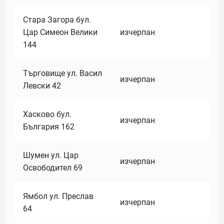
Стара Загора бул.
Цар Симеон Велики
изчерпан
144
Търговище ул. Васил
изчерпан
Левски 42
Хасково бул.
изчерпан
България 162
Шумен ул. Цар
изчерпан
Освободител 69
Ямбол ул. Преслав
изчерпан
64