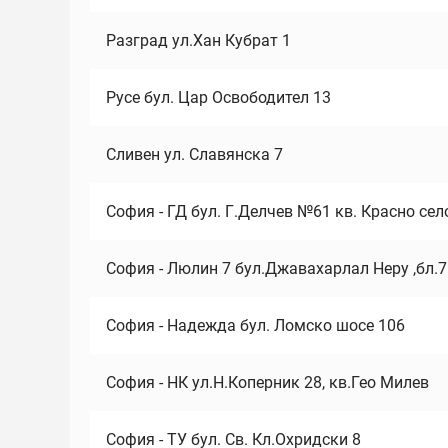
Разград ул.Хан Кубрат 1
Русе бул. Цар Освободител 13
Сливен ул. Славянска 7
София - ГД бул. Г.Делчев №61 кв. Красно сел
София - Люлин 7 бул.Джавахарлал Неру ,бл.
София - Надежда бул. Ломско шосе 106
София - НК ул.Н.Коперник 28, кв.Гео Милев
София - ТУ бул. Св. Кл.Охридски 8