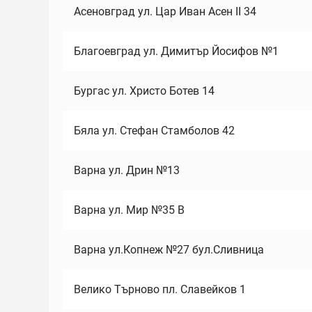
Асеновград ул. Цар Иван Асен II 34
Благоевград ул. Димитър Йосифов №1
Бургас ул. Христо Ботев 14
Бяла ул. Стефан Стамболов 42
Варна ул. Дрин №13
Варна ул. Мир №35 В
Варна ул.Копнеж №27 бул.Сливница
Велико Търново пл. Славейков 1