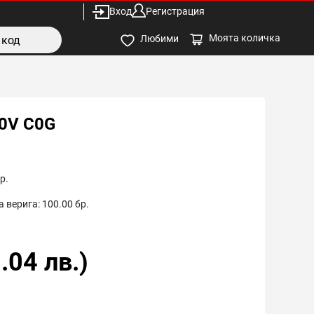
Вход
Регистрация
Моята количка
Любими
50V C0G
р.
 верига:
100.00
бр.
.04
лв.)