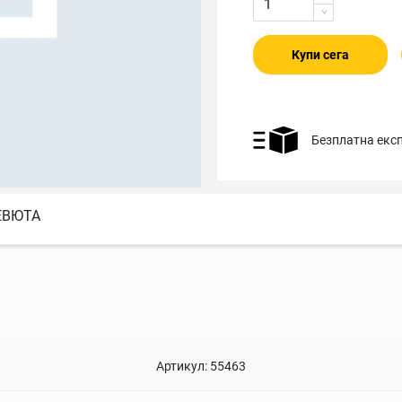
Купи сега
Безплатна екс
ЕВЮТА
Артикул:
55463