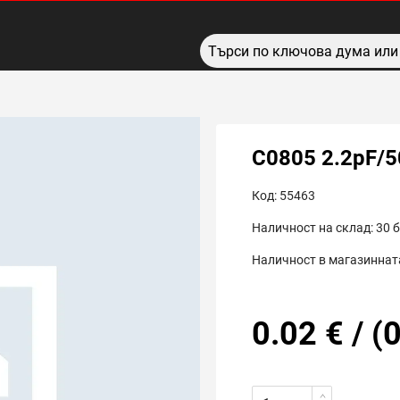
C0805 2.2pF/
Код:
55463
Наличност на склад:
30
б
Наличност в магазинната
0.02
€
/
(
0