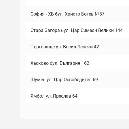
София - ХБ бул. Христо Ботев №87
Стара Загора бул. Цар Симеон Велики 144
Търговище ул. Васил Левски 42
Хасково бул. България 162
Шумен ул. Цар Освободител 69
Ямбол ул. Преслав 64