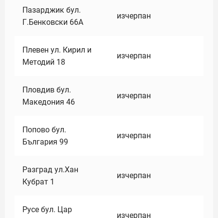
Пазарджик бул.
изчерпан
Г.Бенковски 66А
Плевен ул. Кирил и
изчерпан
Методий 18
Пловдив бул.
изчерпан
Македония 46
Попово бул.
изчерпан
България 99
Разград ул.Хан
изчерпан
Кубрат 1
Русе бул. Цар
изчерпан