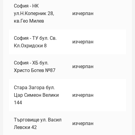
София - НК
ул.Н.Коперник 28,
изчерпан
кв.Гео Милев
София - ТУ бул. Св.
изчерпан
Кл.Охридски 8
София - ХБ бул.
изчерпан
Христо Ботев №87
Стара Загора бул.
Цар Симеон Велики
изчерпан
144
Търговище ул. Васил
изчерпан
Левски 42