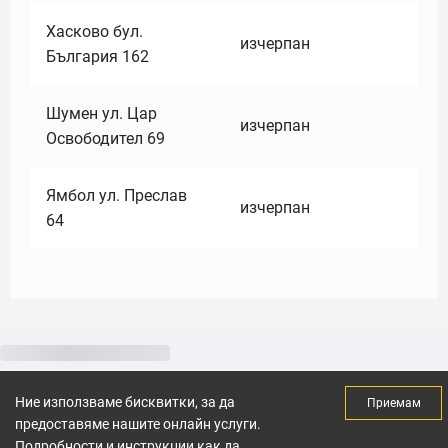
Хасково бул.
изчерпан
България 162
Шумен ул. Цар
изчерпан
Освободител 69
Ямбол ул. Преслав
изчерпан
64
Ние използваме бисквитки, за да
Приемам
предоставяме нашите онлайн услуги.
Подробности и инструкции как да