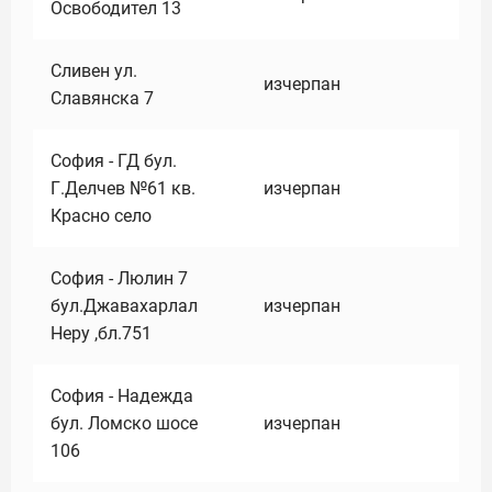
Освободител 13
Сливен ул.
изчерпан
Славянска 7
София - ГД бул.
Г.Делчев №61 кв.
изчерпан
Красно село
София - Люлин 7
бул.Джавахарлал
изчерпан
Неру ,бл.751
София - Надежда
бул. Ломско шосе
изчерпан
106