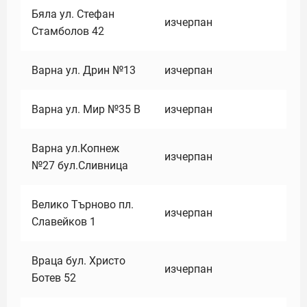
Бяла ул. Стефан
изчерпан
Стамболов 42
Варна ул. Дрин №13
изчерпан
Варна ул. Мир №35 В
изчерпан
Варна ул.Копнеж
изчерпан
№27 бул.Сливница
Велико Търново пл.
изчерпан
Славейков 1
Враца бул. Христо
изчерпан
Ботев 52