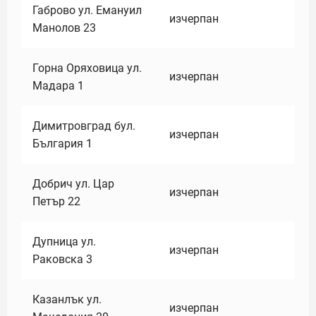
Габрово ул. Емануил
изчерпан
Манолов 23
Горна Оряховица ул.
изчерпан
Мадара 1
Димитровград бул.
изчерпан
България 1
Добрич ул. Цар
изчерпан
Петър 22
Дупница ул.
изчерпан
Раковска 3
Казанлък ул.
изчерпан