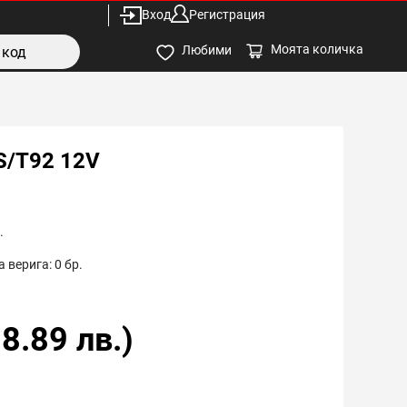
Вход
Регистрация
Моята количка
Любими
S/T92 12V
.
 верига:
0
бр.
8.89
лв.)