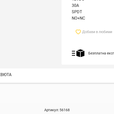
30A
SPDT
NO+NC
Добави в любими
Безплатна екс
ЕВЮТА
Артикул:
56168