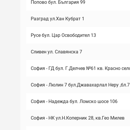
Попово бул. България 99
Разград ул.Хан Кубрат 1
Русе бул. Цар Освободител 13
Сливен ул. Славянска 7
София - ГД бул. Г.Делчев №61 кв. Красно сел
София - Люлин 7 бул.Джавахарлал Неру ,бл.
София - Надежда бул. Ломско шосе 106
София - НК ул.Н.Коперник 28, кв.Гео Милев