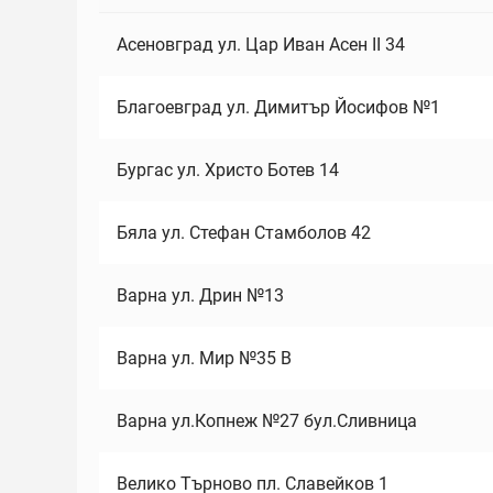
Асеновград ул. Цар Иван Асен II 34
Благоевград ул. Димитър Йосифов №1
Бургас ул. Христо Ботев 14
Бяла ул. Стефан Стамболов 42
Варна ул. Дрин №13
Варна ул. Мир №35 В
Варна ул.Копнеж №27 бул.Сливница
Велико Търново пл. Славейков 1