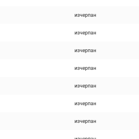
изчерпан
изчерпан
изчерпан
изчерпан
изчерпан
изчерпан
изчерпан
изчерпан