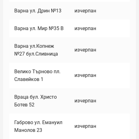
Варна ул. Дрин №13
изчерпан
Варна ул. Мир №35 В
изчерпан
Варна ул.Копнеж
изчерпан
№27 бул.Сливница
Велико Търново пл.
изчерпан
Славейков 1
Враца бул. Христо
изчерпан
Ботев 52
Габрово ул. Емануил
изчерпан
Манолов 23