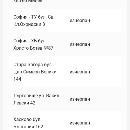
кв.Гео Милев
София - ТУ бул. Св.
изчерпан
Кл.Охридски 8
София - ХБ бул.
изчерпан
Христо Ботев №87
Стара Загора бул.
Цар Симеон Велики
изчерпан
144
Търговище ул. Васил
изчерпан
Левски 42
Хасково бул.
изчерпан
България 162