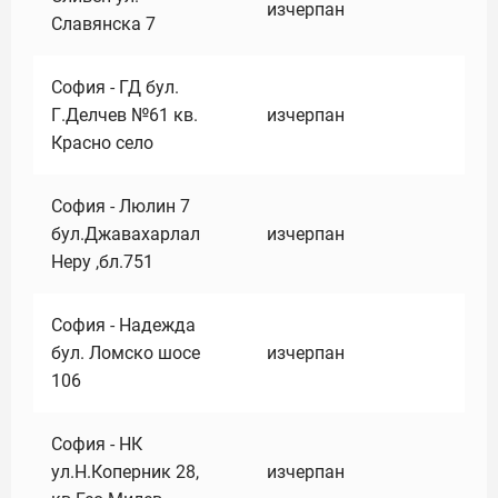
изчерпан
Славянска 7
София - ГД бул.
Г.Делчев №61 кв.
изчерпан
Красно село
София - Люлин 7
бул.Джавахарлал
изчерпан
Неру ,бл.751
София - Надежда
бул. Ломско шосе
изчерпан
106
София - НК
ул.Н.Коперник 28,
изчерпан