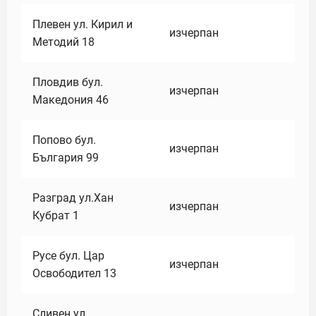
Плевен ул. Кирил и
изчерпан
Методий 18
Пловдив бул.
изчерпан
Македония 46
Попово бул.
изчерпан
България 99
Разград ул.Хан
изчерпан
Кубрат 1
Русе бул. Цар
изчерпан
Освободител 13
Сливен ул.