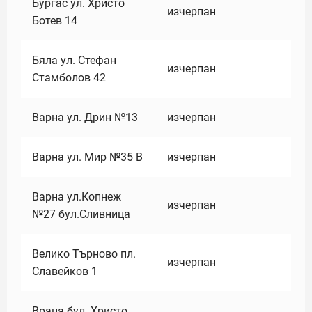
Бургас ул. Христо
изчерпан
Ботев 14
Бяла ул. Стефан
изчерпан
Стамболов 42
Варна ул. Дрин №13
изчерпан
Варна ул. Мир №35 В
изчерпан
Варна ул.Копнеж
изчерпан
№27 бул.Сливница
Велико Търново пл.
изчерпан
Славейков 1
Враца бул. Христо