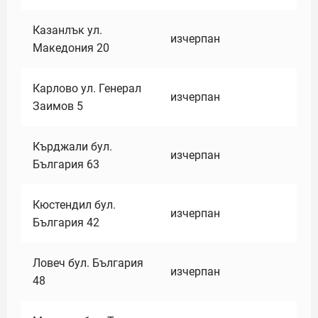
Казанлък ул.
изчерпан
Македония 20
Карлово ул. Генерал
изчерпан
Заимов 5
Кърджали бул.
изчерпан
България 63
Кюстендил бул.
изчерпан
България 42
Ловеч бул. България
изчерпан
48