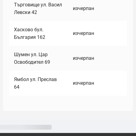
Търговище ул. Васил
изчерпан
Левски 42
Хасково бул.
изчерпан
България 162
Шумен ул. Цар
изчерпан
Освободител 69
Ямбол ул. Преслав
изчерпан
64