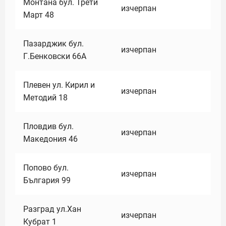
Монтана бул. Трети
изчерпан
Март 48
Пазарджик бул.
изчерпан
Г.Бенковски 66А
Плевен ул. Кирил и
изчерпан
Методий 18
Пловдив бул.
изчерпан
Македония 46
Попово бул.
изчерпан
България 99
Разград ул.Хан
изчерпан
Кубрат 1