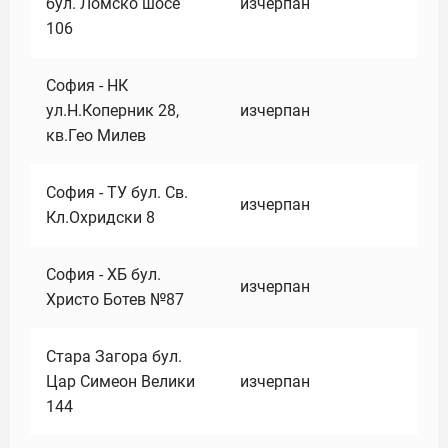
бул. Ломско шосе
изчерпан
106
София - НК
ул.Н.Коперник 28,
изчерпан
кв.Гео Милев
София - ТУ бул. Св.
изчерпан
Кл.Охридски 8
София - ХБ бул.
изчерпан
Христо Ботев №87
Стара Загора бул.
Цар Симеон Велики
изчерпан
144