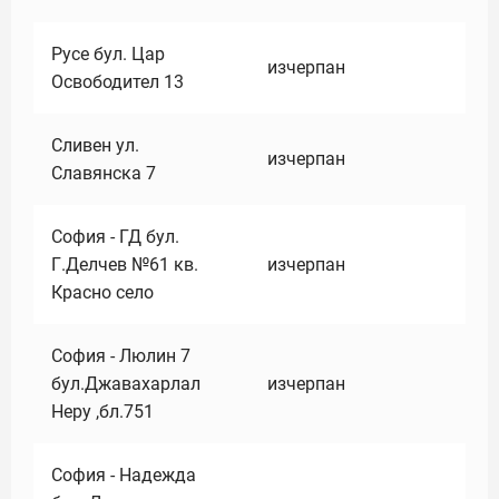
Русе бул. Цар
изчерпан
Освободител 13
Сливен ул.
изчерпан
Славянска 7
София - ГД бул.
Г.Делчев №61 кв.
изчерпан
Красно село
София - Люлин 7
бул.Джавахарлал
изчерпан
Неру ,бл.751
София - Надежда