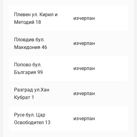
Плевен ул. Кирил и
изчерпан
Методий 18
Пловдив бул.
изчерпан
Македония 46
Попово бул.
изчерпан
България 99
Разград ул.Хан
изчерпан
Кубрат 1
Русе бул. Цар
изчерпан
Освободител 13