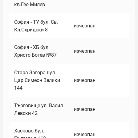
кв.Гео Милев
София - ТУ бул. Св.
изчерпан
Кл.Охридски 8
София - ХБ бул.
изчерпан
Христо Ботев №87
Стара Загора бул.
Цар Симеон Велики
изчерпан
144
Търговище ул. Васил
изчерпан
Левски 42
Хасково бул.
изчерпан