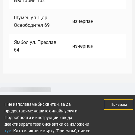
България 162
Шумен ул. Цар
изчерпан
Освободител 69
Ямбол ул. Преслав
изчерпан
64
Ние използваме бисквитки, за да
Приемам
предоставяме нашите онлайн услуги.
Подробности и инструкции как да
деактивирате тези бисквитки са изложени
тук
. Като кликнете върху "Приемам", вие се