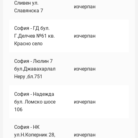
Сливен ул.
изчерпан
Славянска 7
София - ГД бул.
Г.Делчев №61 кв.
изчерпан
Красно село
София - Люлин 7
бул.Джавахарлал
изчерпан
Неру ,бл.751
София - Надежда
бул. Ломско шосе
изчерпан
106
София - НК
ул.Н.Коперник 28,
изчерпан