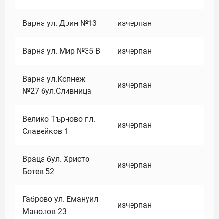
Варна ул. Дрин №13
изчерпан
Варна ул. Мир №35 В
изчерпан
Варна ул.Копнеж
изчерпан
№27 бул.Сливница
Велико Търново пл.
изчерпан
Славейков 1
Враца бул. Христо
изчерпан
Ботев 52
Габрово ул. Емануил
изчерпан
Манолов 23