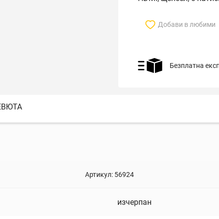
Добави в любими
Безплатна екс
ЕВЮТА
Артикул:
56924
изчерпан