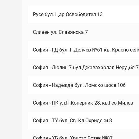
Русе бул. Цар Освободител 13
Сливен ул. Славянска 7
София - ГД бул. Г.Делчев №61 кв. Красно сел
София - Люлин 7 бул.Джавахарлал Неру ,бл.
София - Надежда бул. Ломско шосе 106
София - НК ул.Н.Коперник 28, кв.Гео Милев
София - ТУ бул. Св. Кл.Охридски 8
София - ХБ бул. Христо Ботев №87