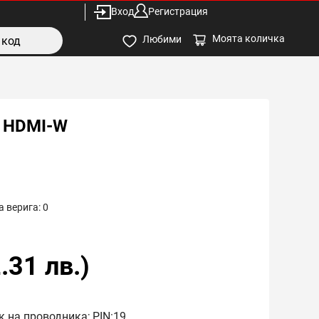
Вход
Регистрация
Моята количка
Любими
 HDMI-W
 верига:
0
.31
лв.)
к на проводника; PIN:19