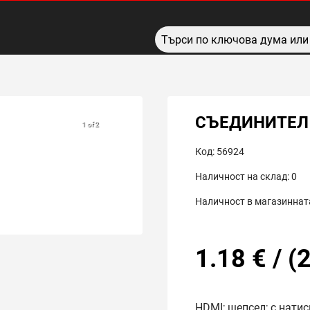
СЪЕДИНИТЕЛ
1 of 2
Код:
56924
Наличност на склад:
0
Наличност в магазинната
1.18
€
/
(
2
HDMI; щепсел; с натис