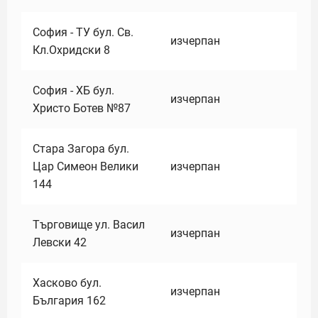
София - ТУ бул. Св.
изчерпан
Кл.Охридски 8
София - ХБ бул.
изчерпан
Христо Ботев №87
Стара Загора бул.
Цар Симеон Велики
изчерпан
144
Търговище ул. Васил
изчерпан
Левски 42
Хасково бул.
изчерпан
България 162