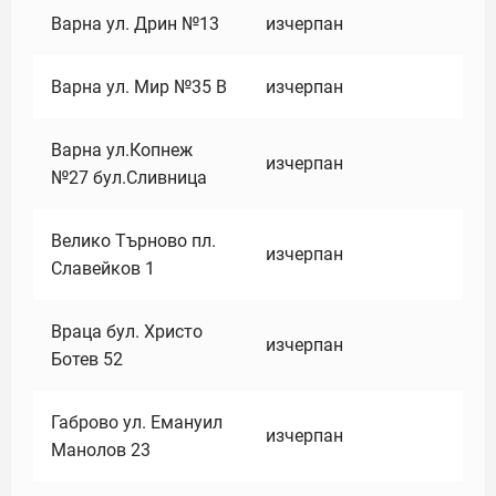
Варна ул. Дрин №13
изчерпан
Варна ул. Мир №35 В
изчерпан
Варна ул.Копнеж
изчерпан
№27 бул.Сливница
Велико Търново пл.
изчерпан
Славейков 1
Враца бул. Христо
изчерпан
Ботев 52
Габрово ул. Емануил
изчерпан
Манолов 23