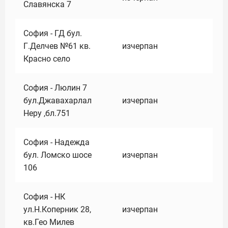
Славянска 7
София - ГД бул.
Г.Делчев №61 кв.
изчерпан
Красно село
София - Люлин 7
бул.Джавахарлал
изчерпан
Неру ,бл.751
София - Надежда
бул. Ломско шосе
изчерпан
106
София - НК
ул.Н.Коперник 28,
изчерпан
кв.Гео Милев