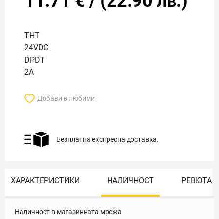
11.71
€
/
(
22.90
лв.)
THT
24VDC
DPDT
2A
Добави в любими
Безплатна експресна доставка.
ХАРАКТЕРИСТИКИ
НАЛИЧНОСТ
РЕВЮТА
Наличност в магазинната мрежа