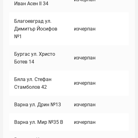
Иван Асен II 34
Благоевград ул.
Димитър Йосифов
изчерпан
№1
Бургас ул. Христо
изчерпан
Ботев 14
Бяла ул. Стефан
изчерпан
Стамболов 42
Варна ул. Дрин №13
изчерпан
Варна ул. Мир №35 В
изчерпан