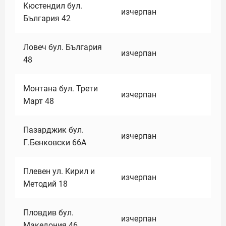
Кюстендил бул.
изчерпан
България 42
Ловеч бул. България
изчерпан
48
Монтана бул. Трети
изчерпан
Март 48
Пазарджик бул.
изчерпан
Г.Бенковски 66А
Плевен ул. Кирил и
изчерпан
Методий 18
Пловдив бул.
изчерпан
Македония 46