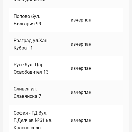
Попово бул.
изчерпан
България 99
Разград ул.Хан
изчерпан
Кубрат 1
Русе бул. Цар
изчерпан
Освободител 13
Сливен ул.
изчерпан
Славянска 7
София - ГД бул.
Г.Делчев №61 кв.
изчерпан
Красно село