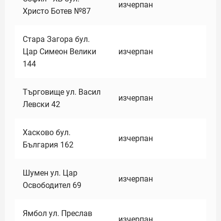
изчерпан
Христо Ботев №87
Стара Загора бул.
Цар Симеон Велики
изчерпан
144
Търговище ул. Васил
изчерпан
Левски 42
Хасково бул.
изчерпан
България 162
Шумен ул. Цар
изчерпан
Освободител 69
Ямбол ул. Преслав
изчерпан