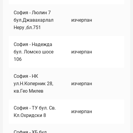
София - Люлин 7
бул.Джавахарлал
изчерпан
Неру ,бл.751
София - Надежда
бул. Ломско шосе
изчерпан
106
София - НК
ул.Н.Коперник 28,
изчерпан
кв.Гео Милев
София - ТУ бул. Св.
изчерпан
Кл.Охридски 8
София - ХБ бул.