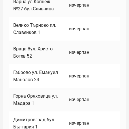
Варна ул.Копнеж
изчерпан
№27 бул.Сливница
Велико Търново пл.
изчерпан
Славейков 1
Враца бул. Христо
изчерпан
Ботев 52
Габрово ул. Емануил
изчерпан
Манолов 23
Горна Оряховица ул.
изчерпан
Мадара 1
Димитровград бул.
изчерпан
България 1