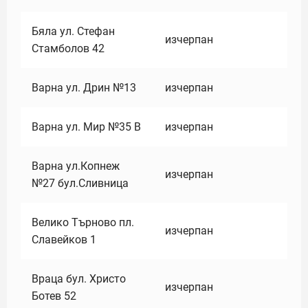
Бяла ул. Стефан
изчерпан
Стамболов 42
Варна ул. Дрин №13
изчерпан
Варна ул. Мир №35 В
изчерпан
Варна ул.Копнеж
изчерпан
№27 бул.Сливница
Велико Търново пл.
изчерпан
Славейков 1
Враца бул. Христо
изчерпан
Ботев 52