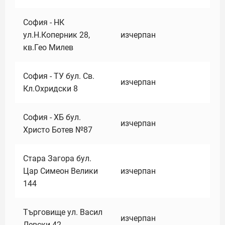
София - НК
ул.Н.Коперник 28,
изчерпан
кв.Гео Милев
София - ТУ бул. Св.
изчерпан
Кл.Охридски 8
София - ХБ бул.
изчерпан
Христо Ботев №87
Стара Загора бул.
Цар Симеон Велики
изчерпан
144
Търговище ул. Васил
изчерпан
Левски 42