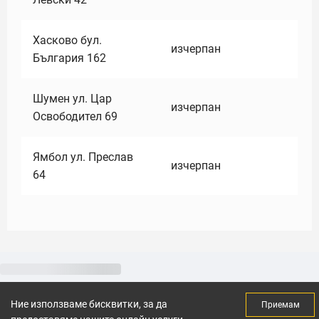
Хасково бул.
изчерпан
България 162
Шумен ул. Цар
изчерпан
Освободител 69
Ямбол ул. Преслав
изчерпан
64
Ние използваме бисквитки, за да
Приемам