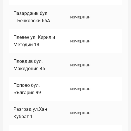
Пазарджик бул.
изчерпан
Г.Бенковски 66А
Плевен ул. Кирил и
изчерпан
Методий 18
Пловдив бул.
изчерпан
Македония 46
Попово бул.
изчерпан
България 99
Разград ул.Хан
изчерпан
Кубрат 1