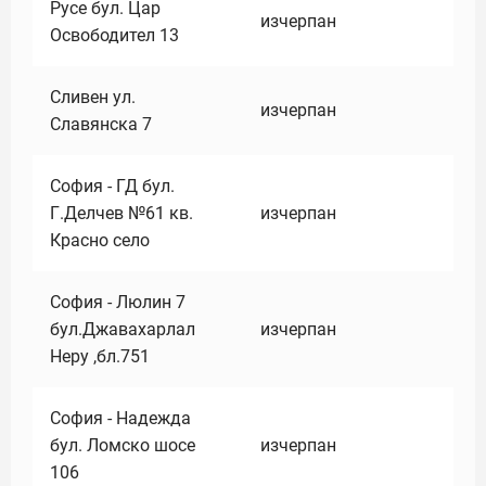
Русе бул. Цар
изчерпан
Освободител 13
Сливен ул.
изчерпан
Славянска 7
София - ГД бул.
Г.Делчев №61 кв.
изчерпан
Красно село
София - Люлин 7
бул.Джавахарлал
изчерпан
Неру ,бл.751
София - Надежда
бул. Ломско шосе
изчерпан
106