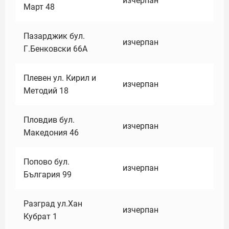
изчерпан
Март 48
Пазарджик бул.
изчерпан
Г.Бенковски 66А
Плевен ул. Кирил и
изчерпан
Методий 18
Пловдив бул.
изчерпан
Македония 46
Попово бул.
изчерпан
България 99
Разград ул.Хан
изчерпан
Кубрат 1