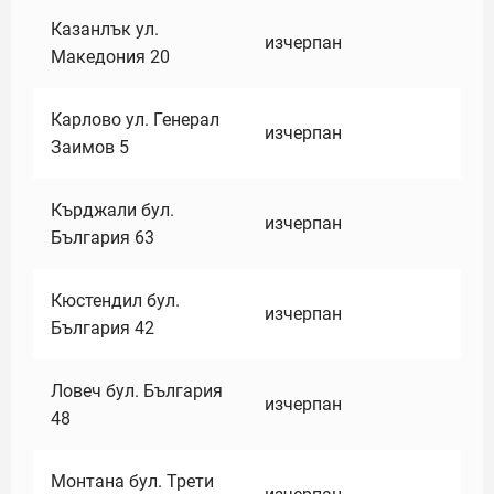
Казанлък ул.
изчерпан
Македония 20
Карлово ул. Генерал
изчерпан
Заимов 5
Кърджали бул.
изчерпан
България 63
Кюстендил бул.
изчерпан
България 42
Ловеч бул. България
изчерпан
48
Монтана бул. Трети