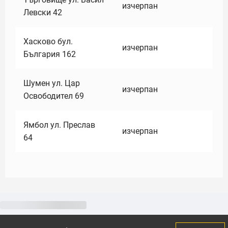
изчерпан
Левски 42
Хасково бул.
изчерпан
България 162
Шумен ул. Цар
изчерпан
Освободител 69
Ямбол ул. Преслав
изчерпан
64