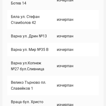
изчерпан
Ботев 14
Бяла ул. Стефан
изчерпан
Стамболов 42
Варна ул. Дрин №13
изчерпан
Варна ул. Мир №35 В
изчерпан
Варна ул.Копнеж
изчерпан
№27 бул.Сливница
Велико Търново пл.
изчерпан
Славейков 1
Враца бул. Христо
изчерпан