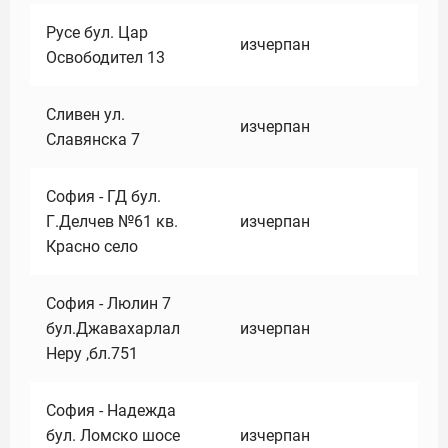
Русе бул. Цар
изчерпан
Освободител 13
Сливен ул.
изчерпан
Славянска 7
София - ГД бул.
Г.Делчев №61 кв.
изчерпан
Красно село
София - Люлин 7
бул.Джавахарлал
изчерпан
Неру ,бл.751
София - Надежда
бул. Ломско шосе
изчерпан