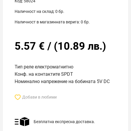
Код:
58024
Наличност на склад:
0
бр.
Наличност в магазинната верига:
0
бр.
5.57
€
/
(
10.89
лв.)
Тип реле електромагнитно
Конф. на контактите SPDT
Номинално напрежение на бобината 5V DC
Добави в любими
Безплатна експресна доставка.