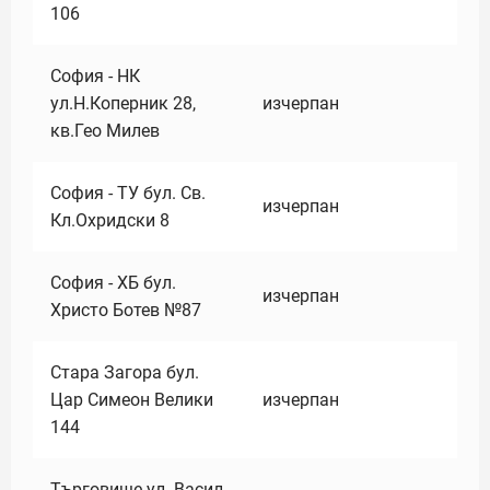
106
София - НК
ул.Н.Коперник 28,
изчерпан
кв.Гео Милев
София - ТУ бул. Св.
изчерпан
Кл.Охридски 8
София - ХБ бул.
изчерпан
Христо Ботев №87
Стара Загора бул.
Цар Симеон Велики
изчерпан
144
Търговище ул. Васил