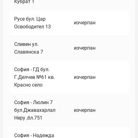
Кубрат 1
Русе бул. Цар
изчерпан
Освободител 13
Сливен ул.
изчерпан
Славянска 7
София - ГД бул.
Г.Делчев №61 кв.
изчерпан
Красно село
София - Люлин 7
бул.Джавахарлал
изчерпан
Неру ,бл.751
София - Надежда