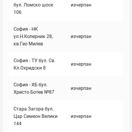
бул. Ломско шосе
изчерпан
106
София - НК
ул.Н.Коперник 28,
изчерпан
кв.Гео Милев
София - ТУ бул. Св.
изчерпан
Кл.Охридски 8
София - ХБ бул.
изчерпан
Христо Ботев №87
Стара Загора бул.
Цар Симеон Велики
изчерпан
144