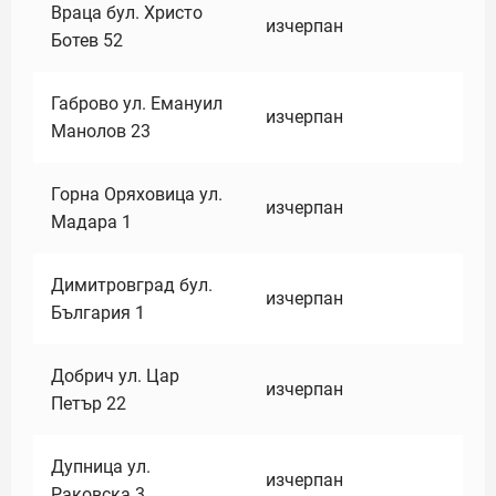
Враца бул. Христо
изчерпан
Ботев 52
Габрово ул. Емануил
изчерпан
Манолов 23
Горна Оряховица ул.
изчерпан
Мадара 1
Димитровград бул.
изчерпан
България 1
Добрич ул. Цар
изчерпан
Петър 22
Дупница ул.
изчерпан
Раковска 3