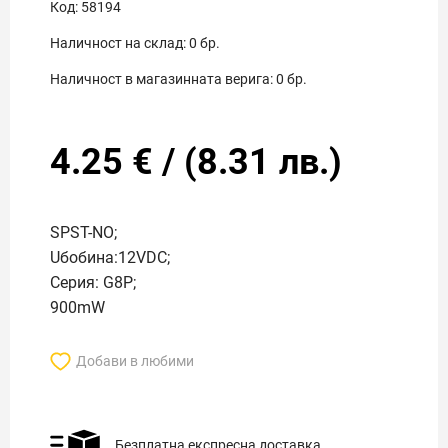
Код:
58194
Наличност на склад:
0
бр.
Наличност в магазинната верига:
0
бр.
4.25
€
/
(
8.31
лв.)
SPST-NO;
Uбобина:12VDC;
Серия: G8P;
900mW
Добави в любими
Безплатна експресна доставка.