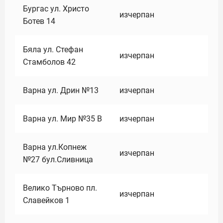
Бургас ул. Христо
изчерпан
Ботев 14
Бяла ул. Стефан
изчерпан
Стамболов 42
Варна ул. Дрин №13
изчерпан
Варна ул. Мир №35 В
изчерпан
Варна ул.Копнеж
изчерпан
№27 бул.Сливница
Велико Търново пл.
изчерпан
Славейков 1