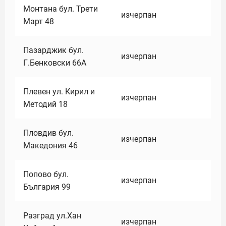
Монтана бул. Трети
изчерпан
Март 48
Пазарджик бул.
изчерпан
Г.Бенковски 66А
Плевен ул. Кирил и
изчерпан
Методий 18
Пловдив бул.
изчерпан
Македония 46
Попово бул.
изчерпан
България 99
Разград ул.Хан
изчерпан