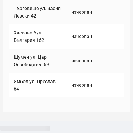
Търговище ул. Васил
изчерпан
Левски 42
Хасково бул.
изчерпан
България 162
Шумен ул. Цар
изчерпан
Освободител 69
Ямбол ул. Преслав
изчерпан
64