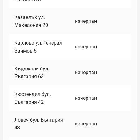
Казанлък ул.
изчерпан
Македония 20
Карлово ул. Генерал
изчерпан
Заимов 5
Кърджали бул.
изчерпан
България 63
Кюстендил бул.
изчерпан
България 42
Ловеч бул. България
изчерпан
48