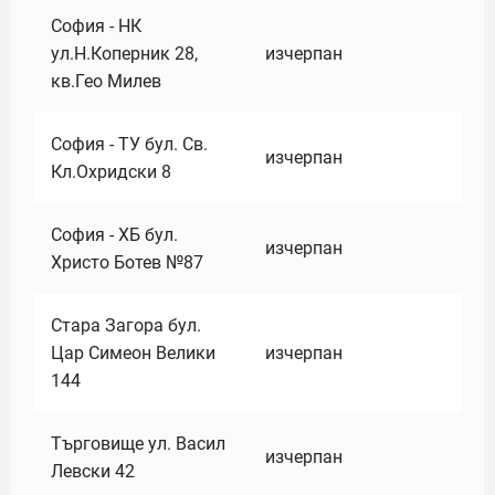
София - НК
ул.Н.Коперник 28,
изчерпан
кв.Гео Милев
София - ТУ бул. Св.
изчерпан
Кл.Охридски 8
София - ХБ бул.
изчерпан
Христо Ботев №87
Стара Загора бул.
Цар Симеон Велики
изчерпан
144
Търговище ул. Васил
изчерпан
Левски 42