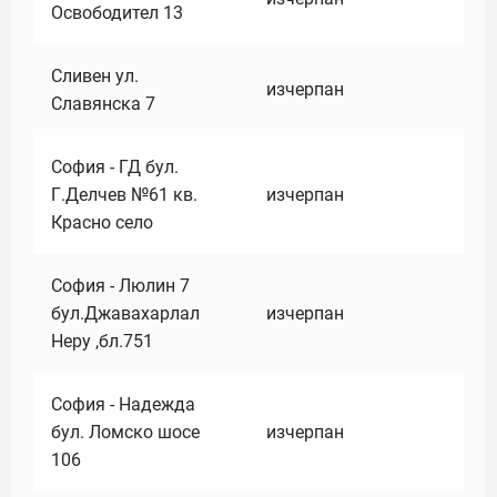
Освободител 13
Сливен ул.
изчерпан
Славянска 7
София - ГД бул.
Г.Делчев №61 кв.
изчерпан
Красно село
София - Люлин 7
бул.Джавахарлал
изчерпан
Неру ,бл.751
София - Надежда
бул. Ломско шосе
изчерпан
106