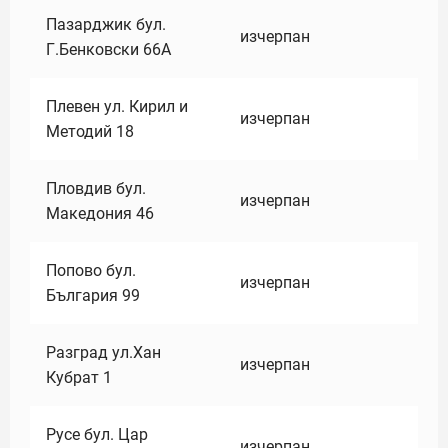
Пазарджик бул.
изчерпан
Г.Бенковски 66А
Плевен ул. Кирил и
изчерпан
Методий 18
Пловдив бул.
изчерпан
Македония 46
Попово бул.
изчерпан
България 99
Разград ул.Хан
изчерпан
Кубрат 1
Русе бул. Цар
изчерпан