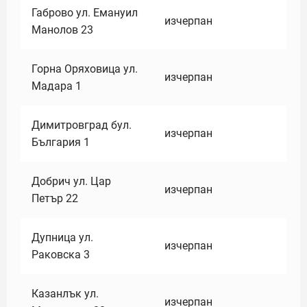
Габрово ул. Емануил
изчерпан
Манолов 23
Горна Оряховица ул.
изчерпан
Мадара 1
Димитровград бул.
изчерпан
България 1
Добрич ул. Цар
изчерпан
Петър 22
Дупница ул.
изчерпан
Раковска 3
Казанлък ул.
изчерпан