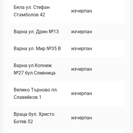
Бяла ул. Стефан
изчерпан
Стамболов 42
Варна ул. Дрин №13
изчерпан
Варна ул. Мир №35 В
изчерпан
Варна ул.Копнеж
изчерпан
№27 бул.Сливница
Велико Търново пл.
изчерпан
Славейков 1
Враца бул. Христо
изчерпан
Ботев 52