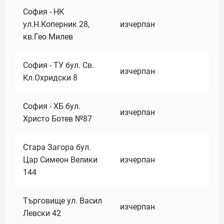
София - НК
ул.Н.Коперник 28,
изчерпан
кв.Гео Милев
София - ТУ бул. Св.
изчерпан
Кл.Охридски 8
София - ХБ бул.
изчерпан
Христо Ботев №87
Стара Загора бул.
Цар Симеон Велики
изчерпан
144
Търговище ул. Васил
изчерпан
Левски 42