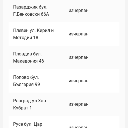
Пазарджик бул.
изчерпан
Г.Бенковски 66А
Плевен ул. Кирил и
изчерпан
Методий 18
Пловдив бул.
изчерпан
Македония 46
Попово бул.
изчерпан
България 99
Разград ул.Хан
изчерпан
Кубрат 1
Русе бул. Цар
изчерпан