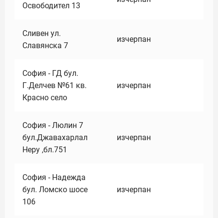
Освободител 13
Сливен ул.
изчерпан
Славянска 7
София - ГД бул.
Г.Делчев №61 кв.
изчерпан
Красно село
София - Люлин 7
бул.Джавахарлал
изчерпан
Неру ,бл.751
София - Надежда
бул. Ломско шосе
изчерпан
106