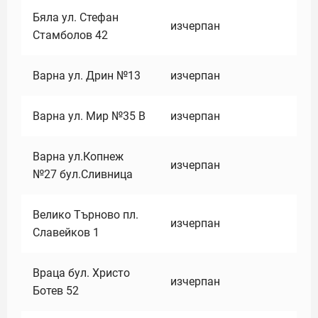
Бяла ул. Стефан
изчерпан
Стамболов 42
Варна ул. Дрин №13
изчерпан
Варна ул. Мир №35 В
изчерпан
Варна ул.Копнеж
изчерпан
№27 бул.Сливница
Велико Търново пл.
изчерпан
Славейков 1
Враца бул. Христо
изчерпан
Ботев 52