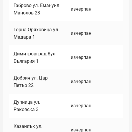
Габрово ул. Емануил
изчерпан
Манолов 23
Горна Оряховица ул.
изчерпан
Мадара 1
Димитровград бул.
изчерпан
България 1
Добрич ул. Цар
изчерпан
Петър 22
Дупница ул.
изчерпан
Раковска 3
Казанлък ул.
изчерпан