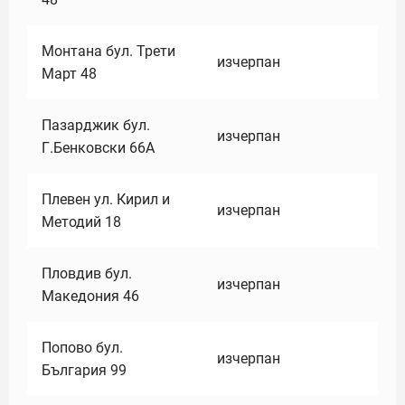
Монтана бул. Трети
изчерпан
Март 48
Пазарджик бул.
изчерпан
Г.Бенковски 66А
Плевен ул. Кирил и
изчерпан
Методий 18
Пловдив бул.
изчерпан
Македония 46
Попово бул.
изчерпан
България 99