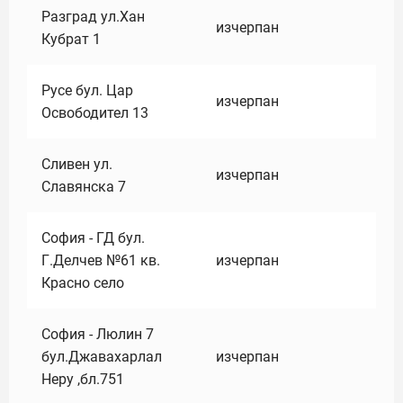
Разград ул.Хан
изчерпан
Кубрат 1
Русе бул. Цар
изчерпан
Освободител 13
Сливен ул.
изчерпан
Славянска 7
София - ГД бул.
Г.Делчев №61 кв.
изчерпан
Красно село
София - Люлин 7
бул.Джавахарлал
изчерпан
Неру ,бл.751