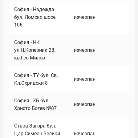
София - Надежда
бул. Ломско шосе
изчерпан
106
София - НК
ул.Н.Коперник 28,
изчерпан
кв.Гео Милев
София - ТУ бул. Св.
изчерпан
Кл.Охридски 8
София - ХБ бул.
изчерпан
Христо Ботев №87
Стара Загора бул.
Цар Симеон Велики
изчерпан