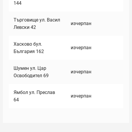
144
Търговище ул. Васил
изчерпан
Левски 42
Хасково бул.
изчерпан
България 162
Шумен ул. Цар
изчерпан
Освободител 69
Ямбол ул. Преслав
изчерпан
64