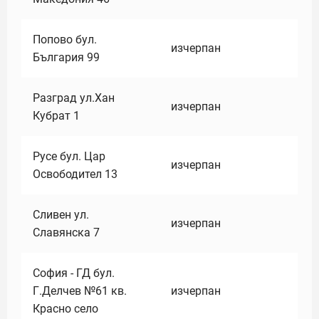
Попово бул.
изчерпан
България 99
Разград ул.Хан
изчерпан
Кубрат 1
Русе бул. Цар
изчерпан
Освободител 13
Сливен ул.
изчерпан
Славянска 7
София - ГД бул.
Г.Делчев №61 кв.
изчерпан
Красно село