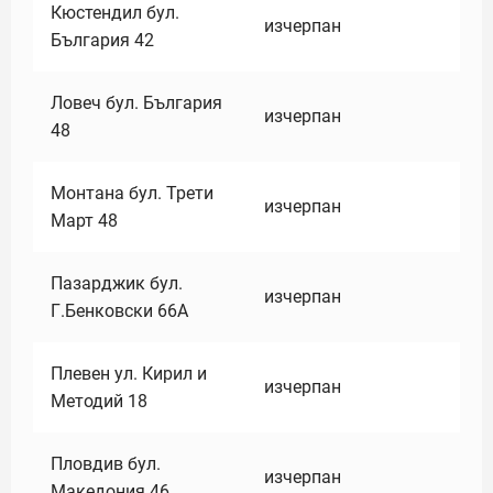
Кюстендил бул.
изчерпан
България 42
Ловеч бул. България
изчерпан
48
Монтана бул. Трети
изчерпан
Март 48
Пазарджик бул.
изчерпан
Г.Бенковски 66А
Плевен ул. Кирил и
изчерпан
Методий 18
Пловдив бул.
изчерпан
Македония 46