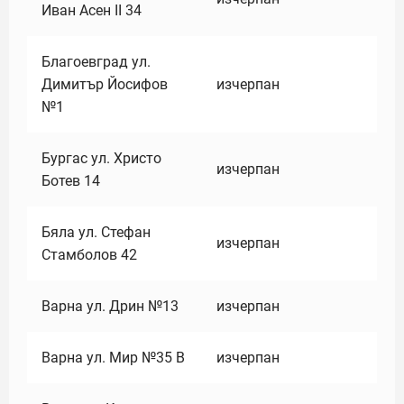
Иван Асен II 34
Благоевград ул.
Димитър Йосифов
изчерпан
№1
Бургас ул. Христо
изчерпан
Ботев 14
Бяла ул. Стефан
изчерпан
Стамболов 42
Варна ул. Дрин №13
изчерпан
Варна ул. Мир №35 В
изчерпан