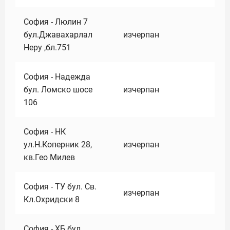
София - Люлин 7
бул.Джавахарлал
изчерпан
Неру ,бл.751
София - Надежда
бул. Ломско шосе
изчерпан
106
София - НК
ул.Н.Коперник 28,
изчерпан
кв.Гео Милев
София - ТУ бул. Св.
изчерпан
Кл.Охридски 8
София - ХБ бул.