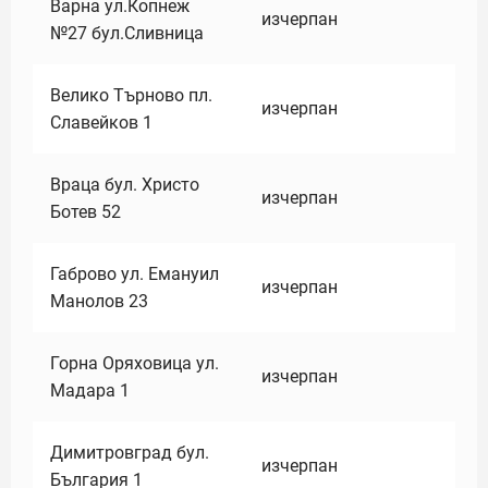
Варна ул.Копнеж
изчерпан
№27 бул.Сливница
Велико Търново пл.
изчерпан
Славейков 1
Враца бул. Христо
изчерпан
Ботев 52
Габрово ул. Емануил
изчерпан
Манолов 23
Горна Оряховица ул.
изчерпан
Мадара 1
Димитровград бул.
изчерпан
България 1