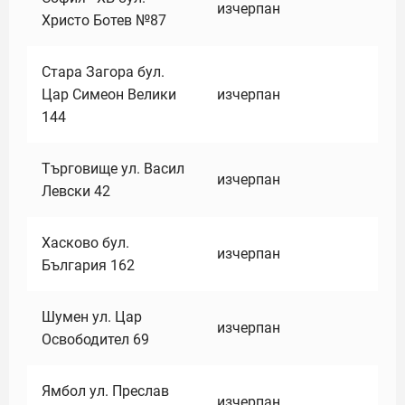
изчерпан
Христо Ботев №87
Стара Загора бул.
Цар Симеон Велики
изчерпан
144
Търговище ул. Васил
изчерпан
Левски 42
Хасково бул.
изчерпан
България 162
Шумен ул. Цар
изчерпан
Освободител 69
Ямбол ул. Преслав
изчерпан