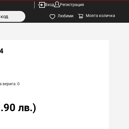
Вход
Регистрация
Моята количка
Любими
4
 верига:
0
.90
лв.)