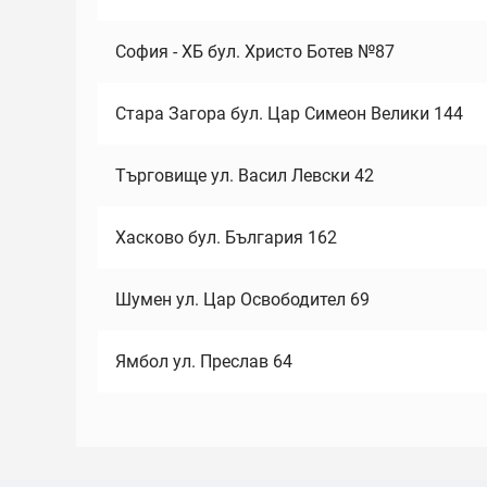
София - ХБ бул. Христо Ботев №87
Стара Загора бул. Цар Симеон Велики 144
Търговище ул. Васил Левски 42
Хасково бул. България 162
Шумен ул. Цар Освободител 69
Ямбол ул. Преслав 64