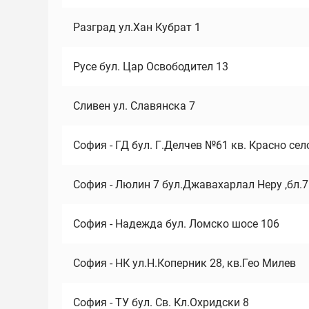
Разград ул.Хан Кубрат 1
Русе бул. Цар Освободител 13
Сливен ул. Славянска 7
София - ГД бул. Г.Делчев №61 кв. Красно сел
София - Люлин 7 бул.Джавахарлал Неру ,бл.
София - Надежда бул. Ломско шосе 106
София - НК ул.Н.Коперник 28, кв.Гео Милев
София - ТУ бул. Св. Кл.Охридски 8