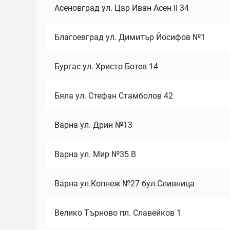
Асеновград ул. Цар Иван Асен II 34
Благоевград ул. Димитър Йосифов №1
Бургас ул. Христо Ботев 14
Бяла ул. Стефан Стамболов 42
Варна ул. Дрин №13
Варна ул. Мир №35 В
Варна ул.Копнеж №27 бул.Сливница
Велико Търново пл. Славейков 1