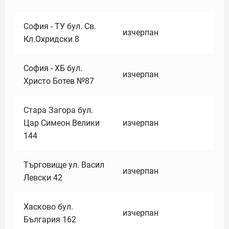
София - ТУ бул. Св.
изчерпан
Кл.Охридски 8
София - ХБ бул.
изчерпан
Христо Ботев №87
Стара Загора бул.
Цар Симеон Велики
изчерпан
144
Търговище ул. Васил
изчерпан
Левски 42
Хасково бул.
изчерпан
България 162