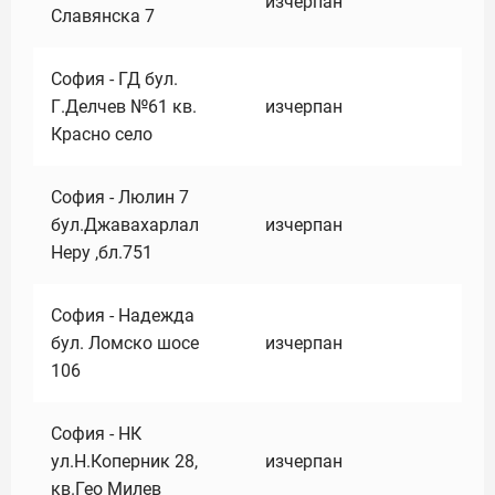
изчерпан
Славянска 7
София - ГД бул.
Г.Делчев №61 кв.
изчерпан
Красно село
София - Люлин 7
бул.Джавахарлал
изчерпан
Неру ,бл.751
София - Надежда
бул. Ломско шосе
изчерпан
106
София - НК
ул.Н.Коперник 28,
изчерпан
кв.Гео Милев