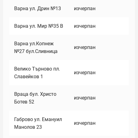
Варна ул. Дрин №13
изчерпан
Варна ул. Мир №35 В
изчерпан
Варна ул.Копнеж
изчерпан
№27 бул.Сливница
Велико Търново пл.
изчерпан
Славейков 1
Враца бул. Христо
изчерпан
Ботев 52
Габрово ул. Емануил
изчерпан
Манолов 23