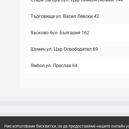
Търговище ул. Васил Левски 42
Хасково бул. България 162
Шумен ул. Цар Освободител 69
Ямбол ул. Преслав 64
Ние използваме бисквитки, за да предоставяме нашите онлайн у