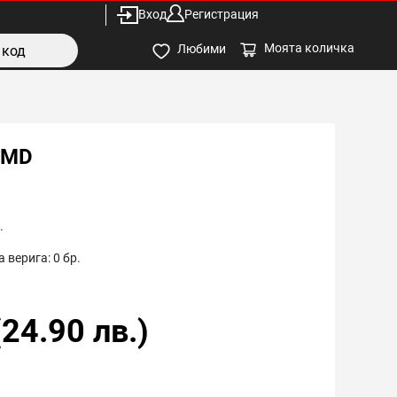
Вход
Регистрация
Моята количка
Любими
SMD
.
 верига:
0
бр.
(
24.90
лв.)