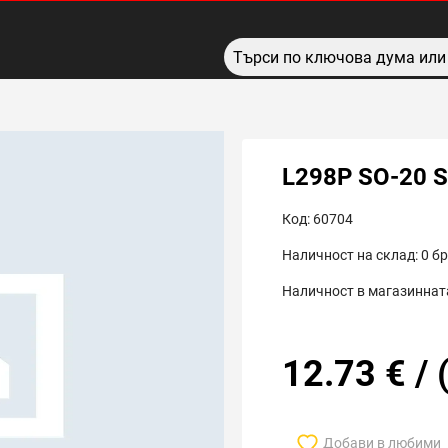
L298P SO-20 
Код:
60704
Наличност на склад:
0
бр
Наличност в магазинната
12.73
€
/
Добави в любими