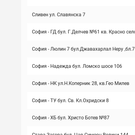
Сливен ул. Славянска 7
София - ГД бул. Г.Делчев №61 кв. Красно сел
София - Люлин 7 бул.Джавахарлал Неру ,бл.
София - Надежда бул. Ломско шосе 106
София - НК ул.Н.Коперник 28, кв.Гео Милев
София - ТУ бул. Св. Кл.Охридски 8
София - ХБ бул. Христо Ботев №87
Стара Загора бул. Цар Симеон Велики 144