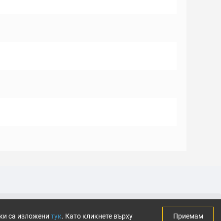
тки са изложени
тук
. Като кликнете върху
Приемам