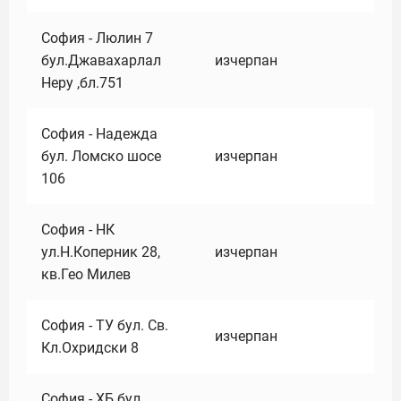
София - Люлин 7
бул.Джавахарлал
изчерпан
Неру ,бл.751
София - Надежда
бул. Ломско шосе
изчерпан
106
София - НК
ул.Н.Коперник 28,
изчерпан
кв.Гео Милев
София - ТУ бул. Св.
изчерпан
Кл.Охридски 8
София - ХБ бул.