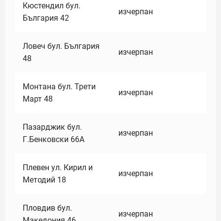
Кюстендил бул.
изчерпан
България 42
Ловеч бул. България
изчерпан
48
Монтана бул. Трети
изчерпан
Март 48
Пазарджик бул.
изчерпан
Г.Бенковски 66А
Плевен ул. Кирил и
изчерпан
Методий 18
Пловдив бул.
изчерпан
Македония 46