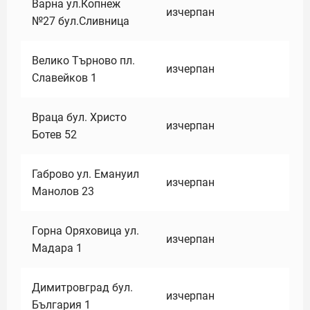
Варна ул.Копнеж
изчерпан
№27 бул.Сливница
Велико Търново пл.
изчерпан
Славейков 1
Враца бул. Христо
изчерпан
Ботев 52
Габрово ул. Емануил
изчерпан
Манолов 23
Горна Оряховица ул.
изчерпан
Мадара 1
Димитровград бул.
изчерпан
България 1