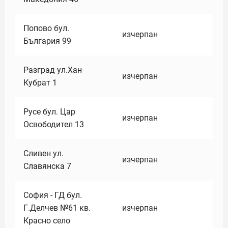
Попово бул.
изчерпан
България 99
Разград ул.Хан
изчерпан
Кубрат 1
Русе бул. Цар
изчерпан
Освободител 13
Сливен ул.
изчерпан
Славянска 7
София - ГД бул.
Г.Делчев №61 кв.
изчерпан
Красно село