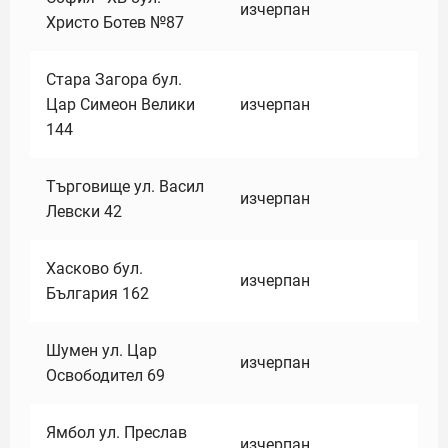
изчерпан
Христо Ботев №87
Стара Загора бул.
Цар Симеон Велики
изчерпан
144
Търговище ул. Васил
изчерпан
Левски 42
Хасково бул.
изчерпан
България 162
Шумен ул. Цар
изчерпан
Освободител 69
Ямбол ул. Преслав
изчерпан