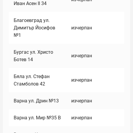
Иван Асен II 34
Благоевград ул.
Димитър Йосифов
изчерпан
№1
Бургас ул. Христо
изчерпан
Ботев 14
Бяла ул. Стефан
изчерпан
Стамболов 42
Варна ул. Дрин №13
изчерпан
Варна ул. Мир №35 В
изчерпан