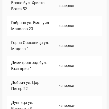
Враца бул. Христо
изчерпан
Ботев 52
Габрово ул. Емануил
изчерпан
Манолов 23
Горна Оряховица ул.
изчерпан
Мадара 1
Димитровград бул.
изчерпан
България 1
Добрич ул. Цар
изчерпан
Петър 22
Дупница ул.
изчерпан
Раковска 3