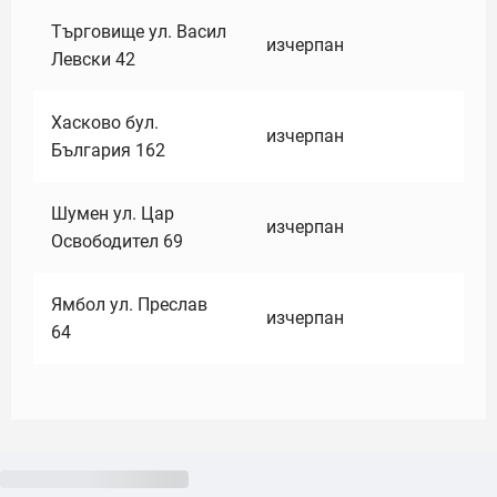
Търговище ул. Васил
изчерпан
Левски 42
Хасково бул.
изчерпан
България 162
Шумен ул. Цар
изчерпан
Освободител 69
Ямбол ул. Преслав
изчерпан
64