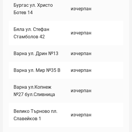
Бургас ул. Христо
изчерпан
Ботев 14
Бяла ул. Стефан
изчерпан
Стамболов 42
Варна ул. Дрин №13
изчерпан
Варна ул. Мир №35 В
изчерпан
Варна ул.Копнеж
изчерпан
№27 бул.Сливница
Велико Търново пл.
изчерпан
Славейков 1