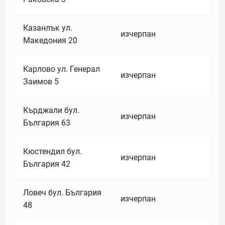
Казанлък ул.
изчерпан
Македония 20
Карлово ул. Генерал
изчерпан
Заимов 5
Кърджали бул.
изчерпан
България 63
Кюстендил бул.
изчерпан
България 42
Ловеч бул. България
изчерпан
48