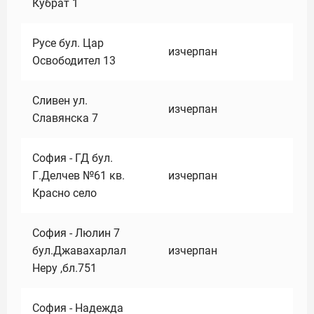
Кубрат 1
Русе бул. Цар
изчерпан
Освободител 13
Сливен ул.
изчерпан
Славянска 7
София - ГД бул.
Г.Делчев №61 кв.
изчерпан
Красно село
София - Люлин 7
бул.Джавахарлал
изчерпан
Неру ,бл.751
София - Надежда