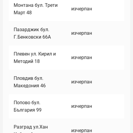
Монтана бул. Трети
изчерпан
Март 48
Пазарджик бул.
изчерпан
Г.Бенковски 66А
Плевен ул. Кирил и
изчерпан
Методий 18
Пловдив бул.
изчерпан
Македония 46
Попово бул.
изчерпан
България 99
Разград ул.Хан
изчерпан