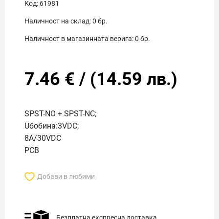
Код:
61981
Наличност на склад:
0
бр.
Наличност в магазинната верига:
0
бр.
7.46
€
/
(
14.59
лв.)
SPST-NO + SPST-NC;
Uбобина:3VDC;
8A/30VDC
PCB
Добави в любими
Безплатна експресна доставка.