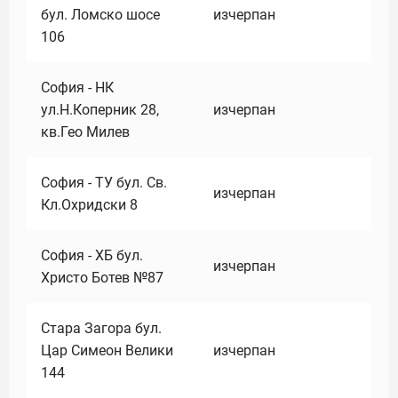
бул. Ломско шосе
изчерпан
106
София - НК
ул.Н.Коперник 28,
изчерпан
кв.Гео Милев
София - ТУ бул. Св.
изчерпан
Кл.Охридски 8
София - ХБ бул.
изчерпан
Христо Ботев №87
Стара Загора бул.
Цар Симеон Велики
изчерпан
144