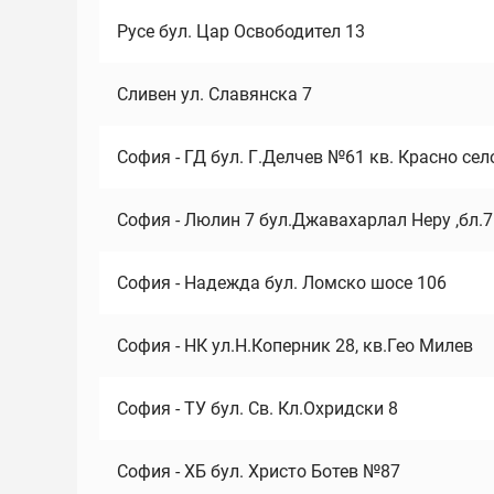
Русе бул. Цар Освободител 13
Сливен ул. Славянска 7
София - ГД бул. Г.Делчев №61 кв. Красно сел
София - Люлин 7 бул.Джавахарлал Неру ,бл.
София - Надежда бул. Ломско шосе 106
София - НК ул.Н.Коперник 28, кв.Гео Милев
София - ТУ бул. Св. Кл.Охридски 8
София - ХБ бул. Христо Ботев №87