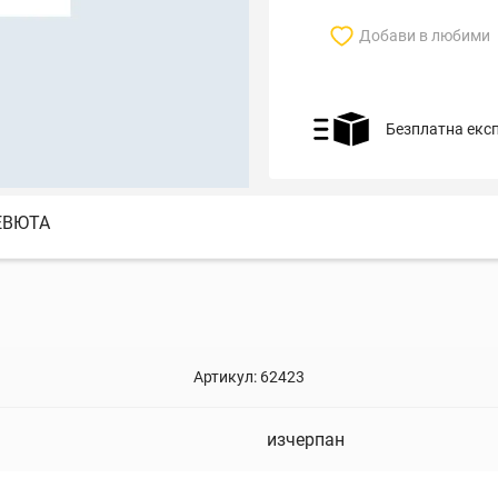
Добави в любими
Безплатна екс
ЕВЮТА
Артикул:
62423
изчерпан