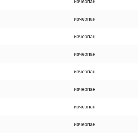
изчерпан
изчерпан
изчерпан
изчерпан
изчерпан
изчерпан
изчерпан
изчерпан