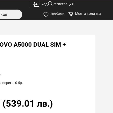
Вход
Регистрация
Моята количка
Любими
VO A5000 DUAL SIM +
.
 верига:
0
бр.
/
(
539.01
лв.)