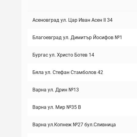
Асеновград ул. Цар Иван Асен II 34
Благоевград ул. Димитър Йосифов №1
Бургас ул. Христо Ботев 14
Бяла ул. Стефан Стамболов 42
Варна ул. Дрин №13
Варна ул. Мир №35 В
Варна ул.Копнеж №27 бул.Сливница