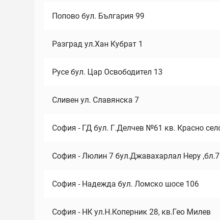
Попово бул. България 99
Разград ул.Хан Кубрат 1
Русе бул. Цар Освободител 13
Сливен ул. Славянска 7
София - ГД бул. Г.Делчев №61 кв. Красно сел
София - Люлин 7 бул.Джавахарлал Неру ,бл.
София - Надежда бул. Ломско шосе 106
София - НК ул.Н.Коперник 28, кв.Гео Милев