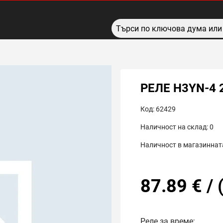
РЕЛЕ H3YN-4 
Код:
62429
Наличност на склад:
0
Наличност в магазинната
87.89
€
/
Реле за време;