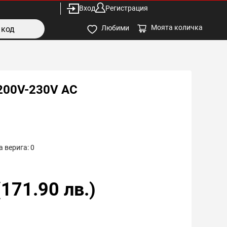
Вход
Регистрация
Моята количка
Любими
200V-230V AC
 верига:
0
(
171.90
лв.)