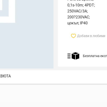
0,1s-10m; 4PDT;
250VAC/3A;
200?230VAC;
цокъл; IP40
Добави в любими
Безплатна екс
ЕВЮТА