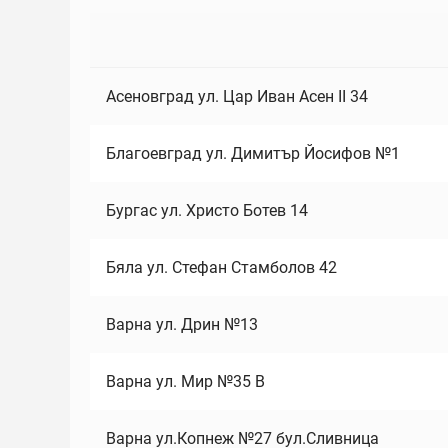
Асеновград ул. Цар Иван Асен II 34
Благоевград ул. Димитър Йосифов №1
Бургас ул. Христо Ботев 14
Бяла ул. Стефан Стамболов 42
Варна ул. Дрин №13
Варна ул. Мир №35 В
Варна ул.Копнеж №27 бул.Сливница