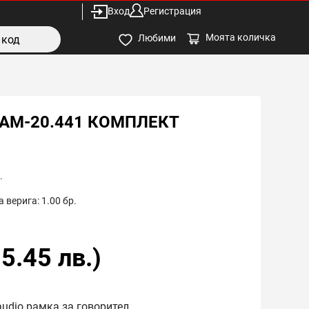
Вход
Регистрация
Моята количка
Любими
RAM-20.441 КОМПЛЕКТ
.
 верига:
1.00
бр.
5.45
лв.)
audio рамка за говорител