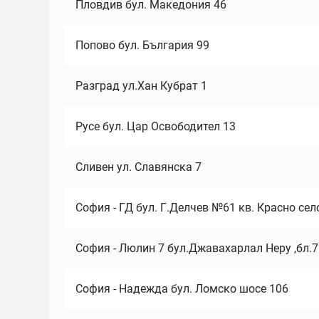
Пловдив бул. Македония 46
Попово бул. България 99
Разград ул.Хан Кубрат 1
Русе бул. Цар Освободител 13
Сливен ул. Славянска 7
София - ГД бул. Г.Делчев №61 кв. Красно сел
София - Люлин 7 бул.Джавахарлал Неру ,бл.
София - Надежда бул. Ломско шосе 106