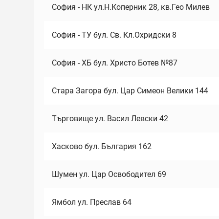
София - НК ул.Н.Коперник 28, кв.Гео Милев
София - ТУ бул. Св. Кл.Охридски 8
София - ХБ бул. Христо Ботев №87
Стара Загора бул. Цар Симеон Велики 144
Търговище ул. Васил Левски 42
Хасково бул. България 162
Шумен ул. Цар Освободител 69
Ямбол ул. Преслав 64