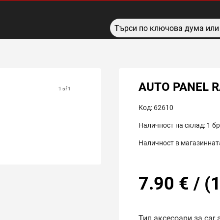
AUTO PANEL 
1 of 1
Код:
62610
Наличност на склад:
1
бр
Наличност в магазинната
7.90
€
/
(
1
Тип аксесоари за car 