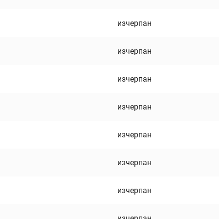
изчерпан
изчерпан
изчерпан
изчерпан
изчерпан
изчерпан
изчерпан
изчерпан