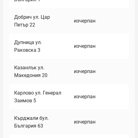
Добрич ул. Цар
изчерпан
Петър 22
Дупница ул.
изчерпан
Раковска 3
Казанлък ул.
изчерпан
Македония 20
Карлово ул. Генерал
изчерпан
Заимов 5
Кърджали бул.
изчерпан
България 63