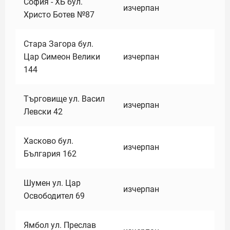
София - ХБ бул.
изчерпан
Христо Ботев №87
Стара Загора бул.
Цар Симеон Велики
изчерпан
144
Търговище ул. Васил
изчерпан
Левски 42
Хасково бул.
изчерпан
България 162
Шумен ул. Цар
изчерпан
Освободител 69
Ямбол ул. Преслав