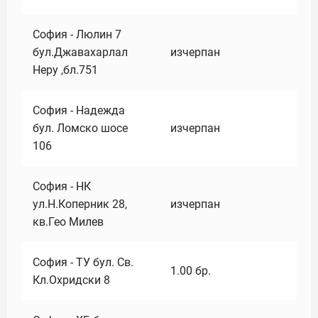
София - Люлин 7
бул.Джавахарлал
изчерпан
Неру ,бл.751
София - Надежда
бул. Ломско шосе
изчерпан
106
София - НК
ул.Н.Коперник 28,
изчерпан
кв.Гео Милев
София - ТУ бул. Св.
1.00
бр.
Кл.Охридски 8