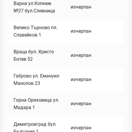
Варна ул.Копнеж
изчерпан
№27 бул.Сливница
Велико Търново пл.
изчерпан
Славейков 1
Враца бул. Христо
изчерпан
Ботев 52
Габрово ул. Емануил
изчерпан
Манолов 23
Горна Оряховица ул.
изчерпан
Мадара 1
Димитровград бул.
изчерпан
България 1