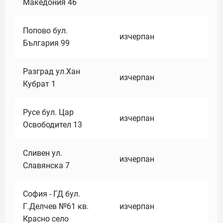
Македония 46
Попово бул.
изчерпан
България 99
Разград ул.Хан
изчерпан
Кубрат 1
Русе бул. Цар
изчерпан
Освободител 13
Сливен ул.
изчерпан
Славянска 7
София - ГД бул.
Г.Делчев №61 кв.
изчерпан
Красно село