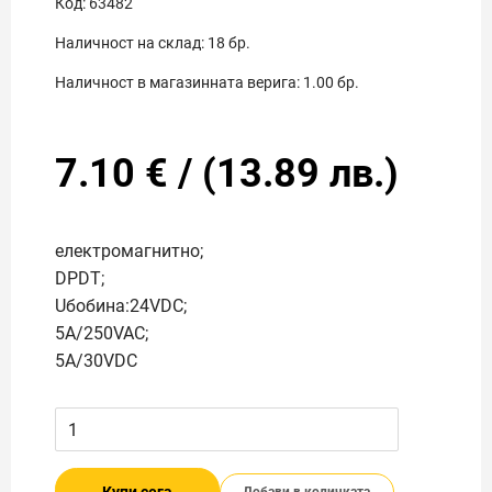
Код:
63482
Наличност на склад:
18
бр.
Наличност в магазинната верига:
1.00
бр.
7.10
€
/
(
13.89
лв.)
електромагнитно;
DPDT;
Uбобина:24VDC;
5A/250VAC;
5A/30VDC