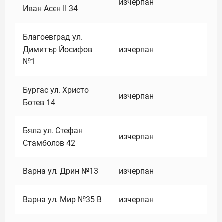
изчерпан
Иван Асен II 34
Благоевград ул.
Димитър Йосифов
изчерпан
№1
Бургас ул. Христо
изчерпан
Ботев 14
Бяла ул. Стефан
изчерпан
Стамболов 42
Варна ул. Дрин №13
изчерпан
Варна ул. Мир №35 В
изчерпан