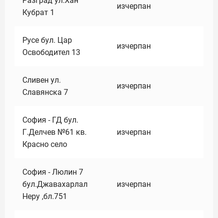
Разград ул.Хан
изчерпан
Кубрат 1
Русе бул. Цар
изчерпан
Освободител 13
Сливен ул.
изчерпан
Славянска 7
София - ГД бул.
Г.Делчев №61 кв.
изчерпан
Красно село
София - Люлин 7
бул.Джавахарлал
изчерпан
Неру ,бл.751