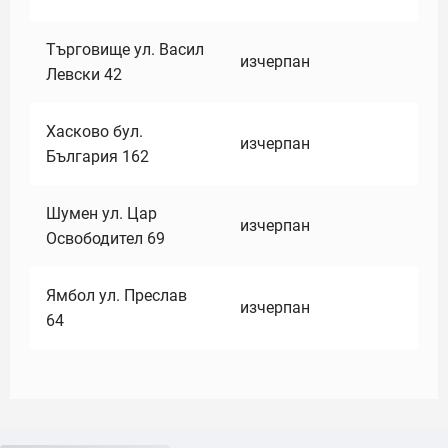
Търговище ул. Васил
изчерпан
Левски 42
Хасково бул.
изчерпан
България 162
Шумен ул. Цар
изчерпан
Освободител 69
Ямбол ул. Преслав
изчерпан
64