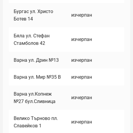
Бургас ул. Христо
изчерпан
Ботев 14
Бяла ул. Стефан
изчерпан
Стамболов 42
Варна ул. Дрин №13
изчерпан
Варна ул. Мир №35 В
изчерпан
Варна ул.Копнеж
изчерпан
№27 бул.Сливница
Велико Търново пл.
изчерпан
Славейков 1