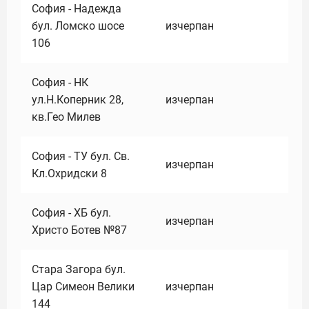
София - Надежда
бул. Ломско шосе
изчерпан
106
София - НК
ул.Н.Коперник 28,
изчерпан
кв.Гео Милев
София - ТУ бул. Св.
изчерпан
Кл.Охридски 8
София - ХБ бул.
изчерпан
Христо Ботев №87
Стара Загора бул.
Цар Симеон Велики
изчерпан
144