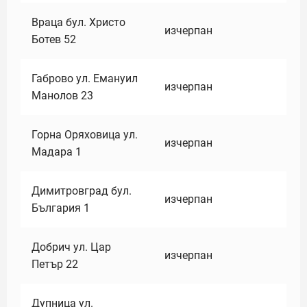
Враца бул. Христо
изчерпан
Ботев 52
Габрово ул. Емануил
изчерпан
Манолов 23
Горна Оряховица ул.
изчерпан
Мадара 1
Димитровград бул.
изчерпан
България 1
Добрич ул. Цар
изчерпан
Петър 22
Дупница ул.