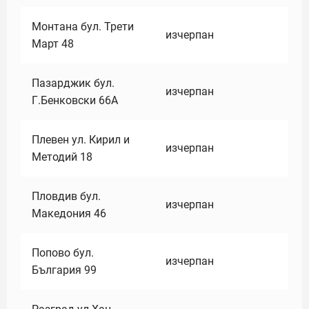
Монтана бул. Трети
изчерпан
Март 48
Пазарджик бул.
изчерпан
Г.Бенковски 66А
Плевен ул. Кирил и
изчерпан
Методий 18
Пловдив бул.
изчерпан
Македония 46
Попово бул.
изчерпан
България 99