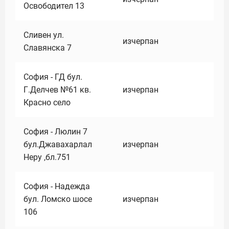
Освободител 13
Сливен ул.
изчерпан
Славянска 7
София - ГД бул.
Г.Делчев №61 кв.
изчерпан
Красно село
София - Люлин 7
бул.Джавахарлал
изчерпан
Неру ,бл.751
София - Надежда
бул. Ломско шосе
изчерпан
106