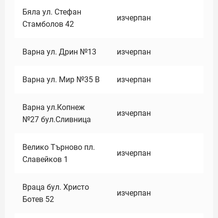
Бяла ул. Стефан
изчерпан
Стамболов 42
Варна ул. Дрин №13
изчерпан
Варна ул. Мир №35 В
изчерпан
Варна ул.Копнеж
изчерпан
№27 бул.Сливница
Велико Търново пл.
изчерпан
Славейков 1
Враца бул. Христо
изчерпан
Ботев 52