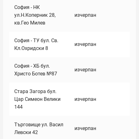
София - НК
ул.Н.Коперник 28,
изчерпан
кв.Гео Милев
София - ТУ бул. Св.
изчерпан
Кл.Охридски 8
София - ХБ бул.
изчерпан
Христо Ботев №87
Стара Загора бул.
Цар Симеон Велики
изчерпан
144
Търговище ул. Васил
изчерпан
Левски 42