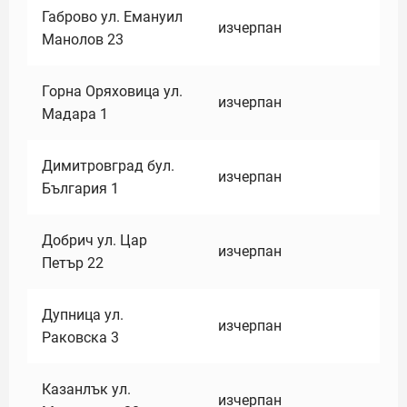
Габрово ул. Емануил
изчерпан
Манолов 23
Горна Оряховица ул.
изчерпан
Мадара 1
Димитровград бул.
изчерпан
България 1
Добрич ул. Цар
изчерпан
Петър 22
Дупница ул.
изчерпан
Раковска 3
Казанлък ул.
изчерпан