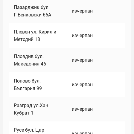
Пазарджик бул.
изчерпан
Г.Бенковски 66А
Плевен ул. Кирил и
изчерпан
Методий 18
Пловдив бул.
изчерпан
Македония 46
Попово бул.
изчерпан
България 99
Разград ул.Хан
изчерпан
Кубрат 1
Русе бул. Цар
изчерпан