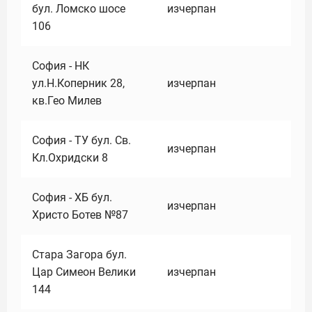
бул. Ломско шосе
изчерпан
106
София - НК
ул.Н.Коперник 28,
изчерпан
кв.Гео Милев
София - ТУ бул. Св.
изчерпан
Кл.Охридски 8
София - ХБ бул.
изчерпан
Христо Ботев №87
Стара Загора бул.
Цар Симеон Велики
изчерпан
144