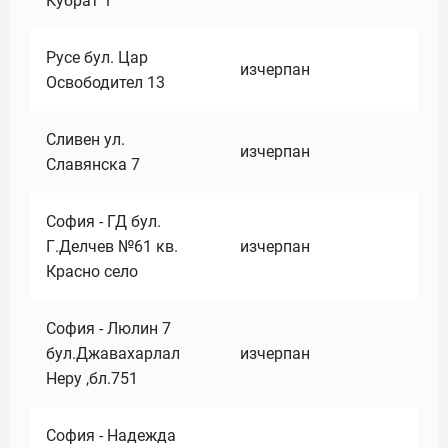
Кубрат 1
Русе бул. Цар
изчерпан
Освободител 13
Сливен ул.
изчерпан
Славянска 7
София - ГД бул.
Г.Делчев №61 кв.
изчерпан
Красно село
София - Люлин 7
бул.Джавахарлал
изчерпан
Неру ,бл.751
София - Надежда