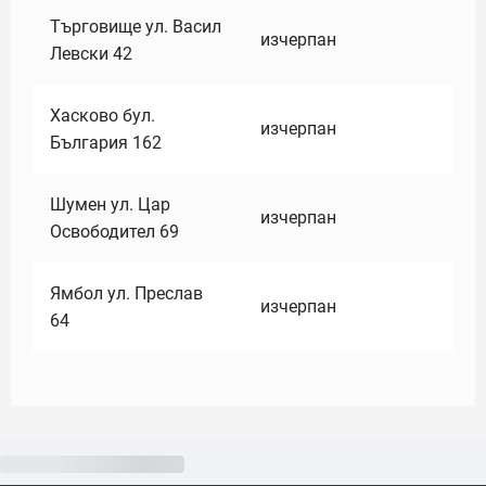
Търговище ул. Васил
изчерпан
Левски 42
Хасково бул.
изчерпан
България 162
Шумен ул. Цар
изчерпан
Освободител 69
Ямбол ул. Преслав
изчерпан
64