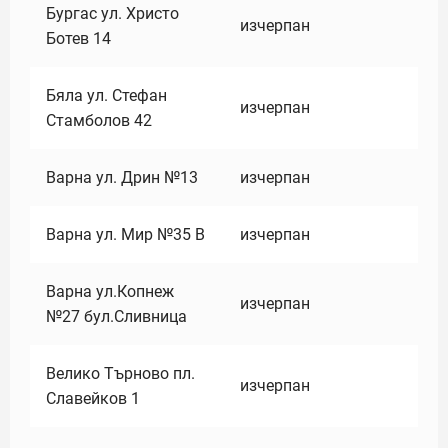
Бургас ул. Христо
изчерпан
Ботев 14
Бяла ул. Стефан
изчерпан
Стамболов 42
Варна ул. Дрин №13
изчерпан
Варна ул. Мир №35 В
изчерпан
Варна ул.Копнеж
изчерпан
№27 бул.Сливница
Велико Търново пл.
изчерпан
Славейков 1