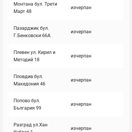
Монтана бул. Трети
изчерпан
Март 48
Пазарджик бул.
изчерпан
Г.Бенковски 66А
Плевен ул. Кирил и
изчерпан
Методий 18
Пловдив бул.
изчерпан
Македония 46
Попово бул.
изчерпан
България 99
Разград ул.Хан
изчерпан