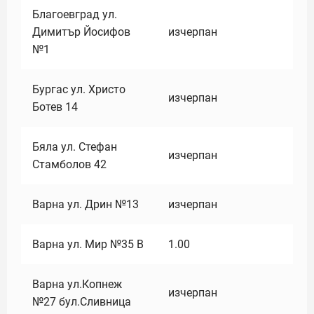
Благоевград ул.
Димитър Йосифов
изчерпан
№1
Бургас ул. Христо
изчерпан
Ботев 14
Бяла ул. Стефан
изчерпан
Стамболов 42
Варна ул. Дрин №13
изчерпан
Варна ул. Мир №35 В
1.00
Варна ул.Копнеж
изчерпан
№27 бул.Сливница