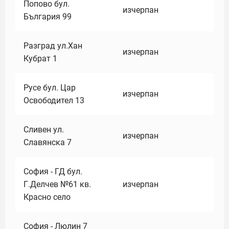
Попово бул.
изчерпан
България 99
Разград ул.Хан
изчерпан
Кубрат 1
Русе бул. Цар
изчерпан
Освободител 13
Сливен ул.
изчерпан
Славянска 7
София - ГД бул.
Г.Делчев №61 кв.
изчерпан
Красно село
София - Люлин 7