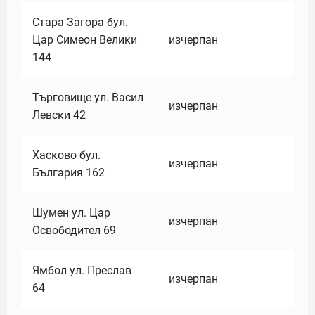
Стара Загора бул.
Цар Симеон Велики
изчерпан
144
Търговище ул. Васил
изчерпан
Левски 42
Хасково бул.
изчерпан
България 162
Шумен ул. Цар
изчерпан
Освободител 69
Ямбол ул. Преслав
изчерпан
64