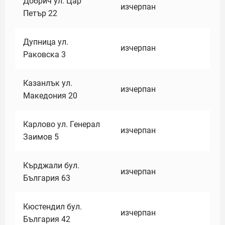
Добрич ул. Цар
изчерпан
Петър 22
Дупница ул.
изчерпан
Раковска 3
Казанлък ул.
изчерпан
Македония 20
Карлово ул. Генерал
изчерпан
Заимов 5
Кърджали бул.
изчерпан
България 63
Кюстендил бул.
изчерпан
България 42