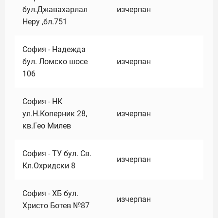
бул.Джавахарлал
изчерпан
Неру ,бл.751
София - Надежда
бул. Ломско шосе
изчерпан
106
София - НК
ул.Н.Коперник 28,
изчерпан
кв.Гео Милев
София - ТУ бул. Св.
изчерпан
Кл.Охридски 8
София - ХБ бул.
изчерпан
Христо Ботев №87