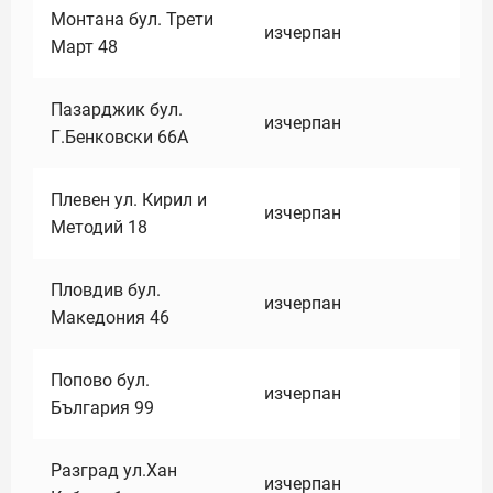
Монтана бул. Трети
изчерпан
Март 48
Пазарджик бул.
изчерпан
Г.Бенковски 66А
Плевен ул. Кирил и
изчерпан
Методий 18
Пловдив бул.
изчерпан
Македония 46
Попово бул.
изчерпан
България 99
Разград ул.Хан
изчерпан