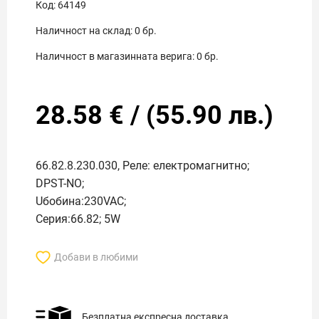
Код:
64149
Наличност на склад:
0
бр.
Наличност в магазинната верига:
0
бр.
28.58
€
/
(
55.90
лв.)
66.82.8.230.030, Реле: електромагнитно;
DPST-NO;
Uбобина:230VAC;
Серия:66.82; 5W
Добави в любими
Безплатна експресна доставка.