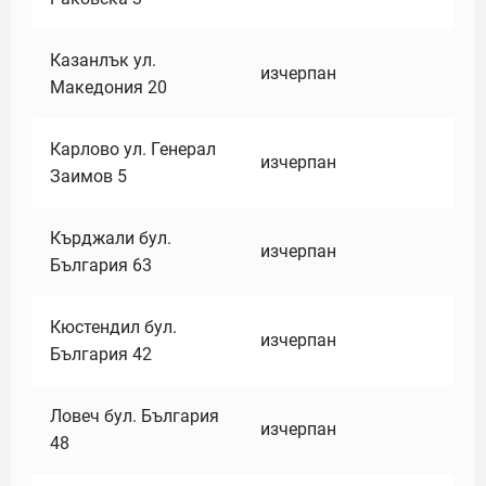
Казанлък ул.
изчерпан
Македония 20
Карлово ул. Генерал
изчерпан
Заимов 5
Кърджали бул.
изчерпан
България 63
Кюстендил бул.
изчерпан
България 42
Ловеч бул. България
изчерпан
48