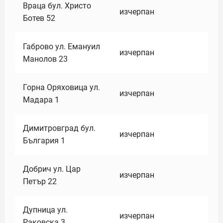
Враца бул. Христо
изчерпан
Ботев 52
Габрово ул. Емануил
изчерпан
Манолов 23
Горна Оряховица ул.
изчерпан
Мадара 1
Димитровград бул.
изчерпан
България 1
Добрич ул. Цар
изчерпан
Петър 22
Дупница ул.
изчерпан
Раковска 3