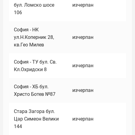
бул. Ломско шосе
изчерпан
106
София - НК
ул.Н.Коперник 28,
изчерпан
кв.Гео Милев
София - ТУ бул. Св.
изчерпан
Кл.Охридски 8
София - ХБ бул.
изчерпан
Христо Ботев №87
Стара Загора бул.
Цар Симеон Велики
изчерпан
144