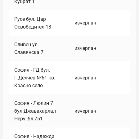
Кубрат 1
Русе бул. Цар
изчерпан
Освободител 13
Сливен ул.
изчерпан
Славянска 7
София - ГД бул.
Г.Делчев №61 кв.
изчерпан
Красно село
София - Люлин 7
бул.Джавахарлал
изчерпан
Неру ,бл.751
София - Надежда