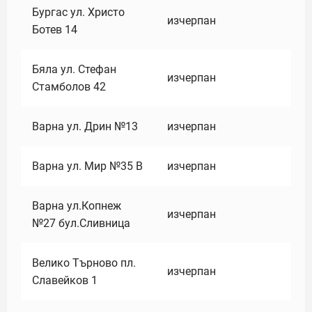
Бургас ул. Христо
изчерпан
Ботев 14
Бяла ул. Стефан
изчерпан
Стамболов 42
Варна ул. Дрин №13
изчерпан
Варна ул. Мир №35 В
изчерпан
Варна ул.Копнеж
изчерпан
№27 бул.Сливница
Велико Търново пл.
изчерпан
Славейков 1