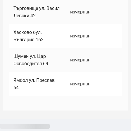
Търговище ул. Васил
изчерпан
Левски 42
Хасково бул.
изчерпан
България 162
Шумен ул. Цар
изчерпан
Освободител 69
Ямбол ул. Преслав
изчерпан
64