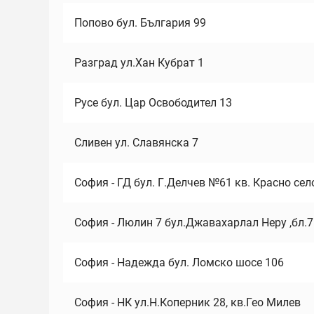
Попово бул. България 99
Разград ул.Хан Кубрат 1
Русе бул. Цар Освободител 13
Сливен ул. Славянска 7
София - ГД бул. Г.Делчев №61 кв. Красно сел
София - Люлин 7 бул.Джавахарлал Неру ,бл.
София - Надежда бул. Ломско шосе 106
София - НК ул.Н.Коперник 28, кв.Гео Милев