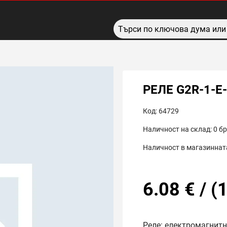
РЕЛЕ G2R-1-E
Код:
64729
Наличност на склад:
0
бр
Наличност в магазинната
6.08
€
/
(
1
Реле: електромагнитн