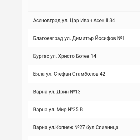
Асеновград ул. Цар Иван Асен II 34
Благоевград ул. Димитър Йосифов №1
Бургас ул. Христо Ботев 14
Бяла ул. Стефан Стамболов 42
Варна ул. Дрин №13
Варна ул. Мир №35 В
Варна ул.Копнеж №27 бул.Сливница