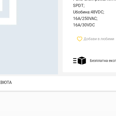
SPDT;
Uбобина:48VDC;
16A/250VAC;
16A/30VDC
Добави в любими
Безплатна екс
ЕВЮТА