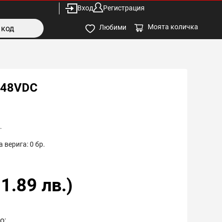
Вход
Регистрация
Моята количка
Любими
-48VDC
.
 верига:
0
бр.
1.89
лв.)
о;